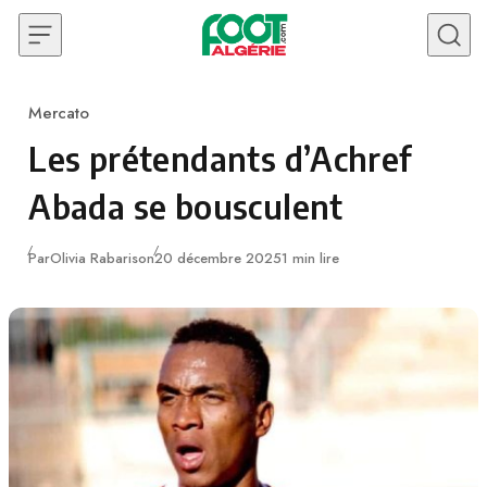
Skip to content
Mercato
Category
Les prétendants d’Achref
Abada se bousculent
Publié
Par
Olivia Rabarison
20 décembre 2025
1 min lire