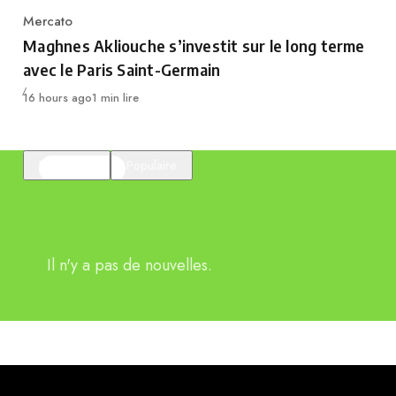
Mercato
Category
Maghnes Akliouche s’investit sur le long terme
avec le Paris Saint-Germain
Publié
16 hours ago
1 min lire
En vedette
Populaire
Il n'y a pas de nouvelles.