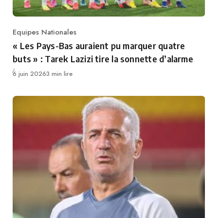
Equipes Nationales
Category
« Les Pays-Bas auraient pu marquer quatre
buts » : Tarek Lazizi tire la sonnette d’alarme
Publié
6 juin 2026
3 min lire