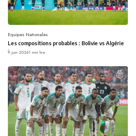
Equipes Nationales
Category
Les compositions probables : Bolivie vs Algérie
Publié
9 juin 2026
1 min lire