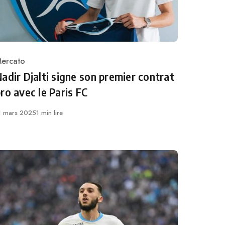
ercato
ategory
adir Djalti signe son premier contrat
ro avec le Paris FC
ublié
1 mars 2025
1 min lire