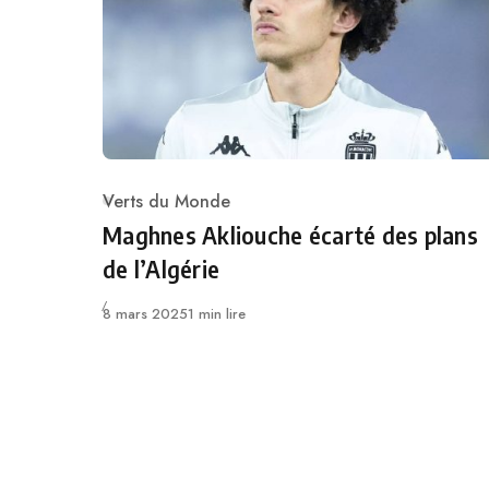
Verts du Monde
Category
Maghnes Akliouche écarté des plans
de l’Algérie
Publié
8 mars 2025
1 min lire