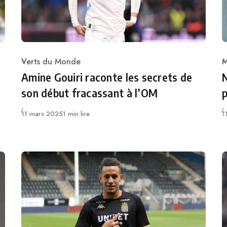
Verts du Monde
M
Category
C
Amine Gouiri raconte les secrets de
N
»
son début fracassant à l’OM
p
Publié
P
11 mars 2025
1 min lire
1