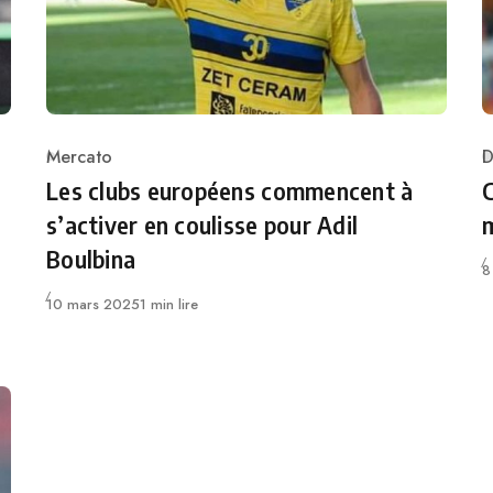
Mercato
D
Category
C
Les clubs européens commencent à
C
s’activer en coulisse pour Adil
m
Boulbina
P
8
Publié
10 mars 2025
1 min lire