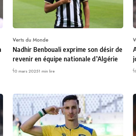
Verts du Monde
V
Category
C
a
Nadhir Benbouali exprime son désir de
A
revenir en équipe nationale d’Algérie
j
Publié
P
10 mars 2025
1 min lire
1