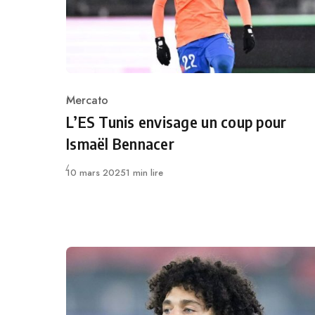
Mercato
Category
L’ES Tunis envisage un coup pour
Ismaël Bennacer
Publié
10 mars 2025
1 min lire