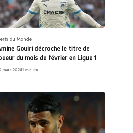
erts du Monde
ategory
mine Gouiri décroche le titre de
oueur du mois de février en Ligue 1
ublié
0 mars 2025
1 min lire