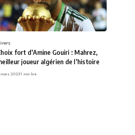
ivers
ategory
hoix fort d’Amine Gouiri : Mahrez,
eilleur joueur algérien de l’histoire
ublié
 mars 2025
1 min lire