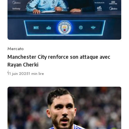
Mercato
Category
Manchester City renforce son attaque avec
Rayan Cherki
Publié
11 juin 2025
1 min lire