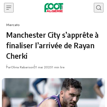
Skip to content
Mercato
Category
Manchester City s’apprête à
finaliser l’arrivée de Rayan
Cherki
Publié
Par
Olivia Rabarison
31 mai 2025
1 min lire