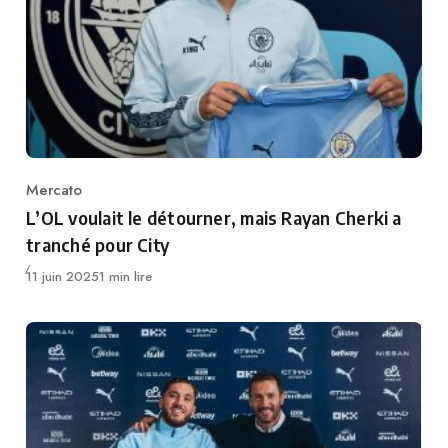
Mercato
Category
L’OL voulait le détourner, mais Rayan Cherki a
tranché pour City
Publié
11 juin 2025
1 min lire