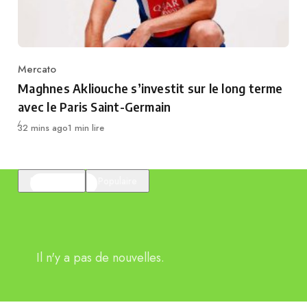
Mercato
Category
Maghnes Akliouche s’investit sur le long terme
avec le Paris Saint-Germain
Publié
32 mins ago
1 min lire
En vedette
Populaire
Il n'y a pas de nouvelles.