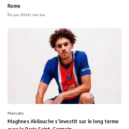
Rome
Publié
30 juin 2026
1 min lire
Mercato
Category
Maghnes Akliouche s’investit sur le long terme
avec le Paris Saint-Germain