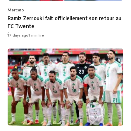
Mercato
Category
Ramiz Zerrouki fait officiellement son retour au
FC Twente
Publié
17 days ago
1 min lire