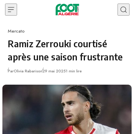
Skip to content
Mercato
Category
Ramiz Zerrouki courtisé
après une saison frustrante
Publié
Par
Olivia Rabarison
29 mai 2025
1 min lire