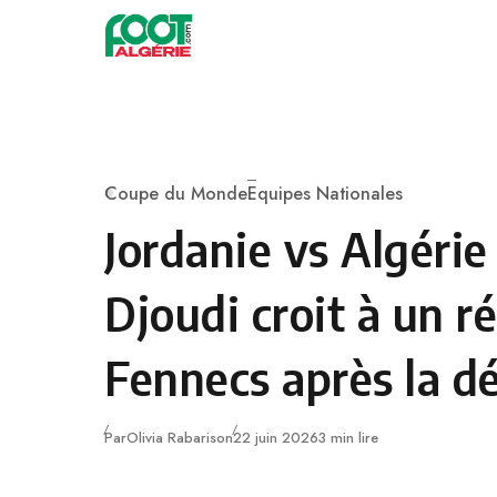
Skip to content
Football
Coupe du Monde
Equipes Nationales
Category
Jordanie vs Algérie 
Djoudi croit à un ré
Fennecs après la dé
Publié
Par
Olivia Rabarison
22 juin 2026
3 min lire