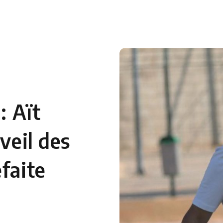
 en Algérie
Equipes Nationales
Verts du Monde
Chaînes-
: Aït
veil des
faite