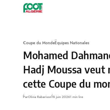
Skip to content
Football
Coupe du Monde
Equipes Nationales
Category
Mohamed Dahmane 
Hadj Moussa veut
cette Coupe du mo
Publié
Par
Olivia Rabarison
18 juin 2026
1 min lire