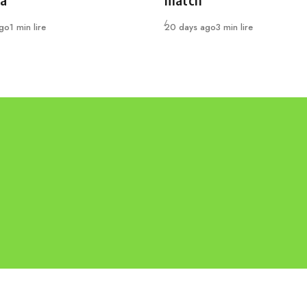
a
match
Publié
ago
1 min lire
20 days ago
3 min lire