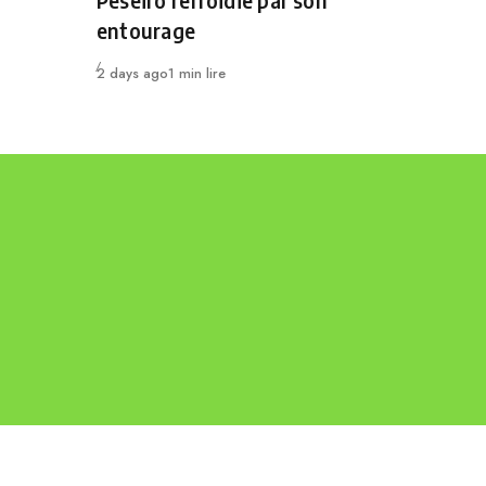
Peseiro refroidie par son
entourage
Publié
2 days ago
1 min lire