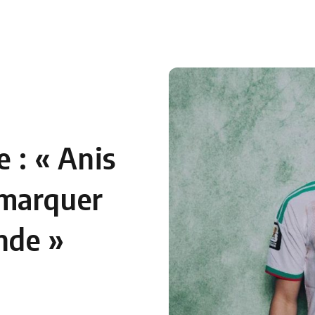
 en Algérie
Equipes Nationales
Verts du Monde
Chaînes-
: « Anis
 marquer
nde »