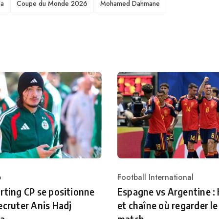
sa
Coupe du Monde 2026
Mohamed Dahmane
o
Football International
ry
Category
rting CP se positionne
Espagne vs Argentine :
ecruter Anis Hadj
et chaîne où regarder le