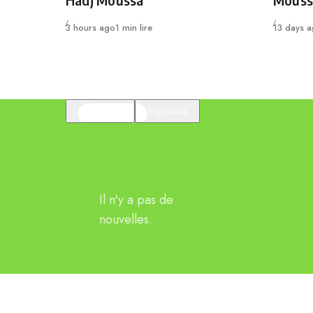
Hadj Moussa
Mouss
Publié
Publié
3 hours ago
1 min lire
13 days 
En vedette
Populaire
Il n'y a pas de
nouvelles.