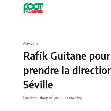
Skip to content
Football
Mercato
Category
Rafik Guitane pour
prendre la directio
Séville
Publié
Par
Olivia Rabarison
1 juin 2026
1 min lire