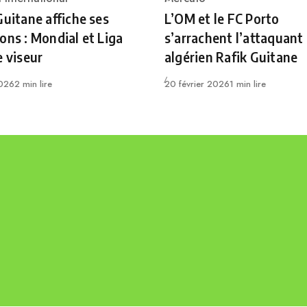
ry
Category
Guitane affiche ses
L’OM et le FC Porto
ons : Mondial et Liga
s’arrachent l’attaquant
e viseur
algérien Rafik Guitane
Publié
026
2 min lire
20 février 2026
1 min lire