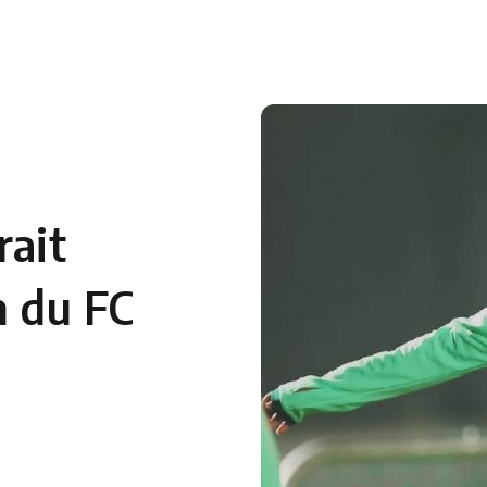
 en Algérie
Equipes Nationales
Verts du Monde
Chaînes-
rait
n du FC