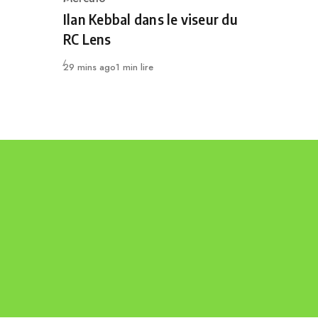
Category
Ilan Kebbal dans le viseur du
RC Lens
Publié
29 mins ago
1 min lire