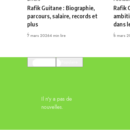
Category
Catego
Rafik Guitane : Biographie,
Rafik 
parcours, salaire, records et
ambiti
plus
dans l
Publié
Publié
7 mars 2026
4 min lire
6 mars 2
En vedette
Populaire
Il n'y a pas de
nouvelles.