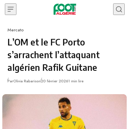
Skip to content
Mercato
Category
L’OM et le FC Porto
s’arrachent l’attaquant
algérien Rafik Guitane
Publié
Par
Olivia Rabarison
20 février 2026
1 min lire