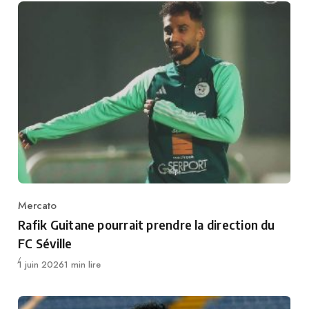
Mercato
Category
Rafik Guitane pourrait prendre la direction du
FC Séville
Publié
1 juin 2026
1 min lire