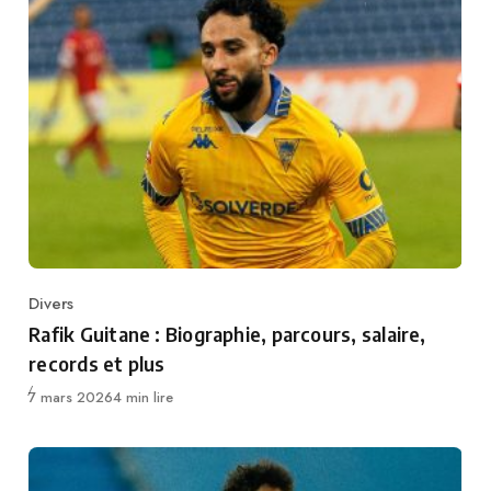
Divers
Category
Rafik Guitane : Biographie, parcours, salaire,
records et plus
Publié
7 mars 2026
4 min lire