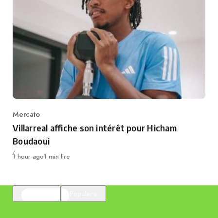
Mercato
Category
Villarreal affiche son intérêt pour Hicham
Boudaoui
Publié
1 hour ago
1 min lire
En vedette
Populaire