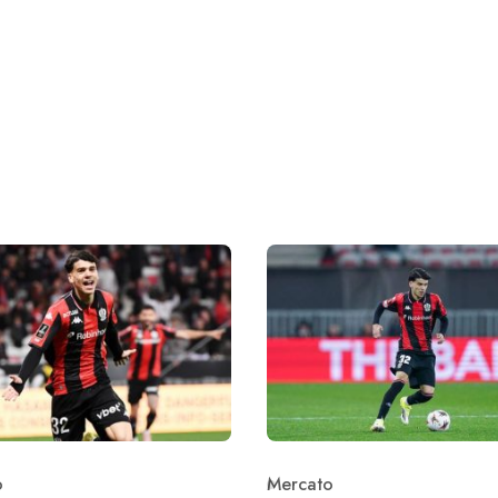
o
Mercato
ry
Category