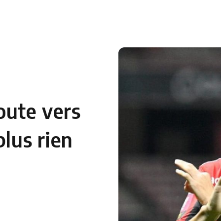
 en Algérie
Equipes Nationales
Verts du Monde
Chaînes-
oute vers
plus rien