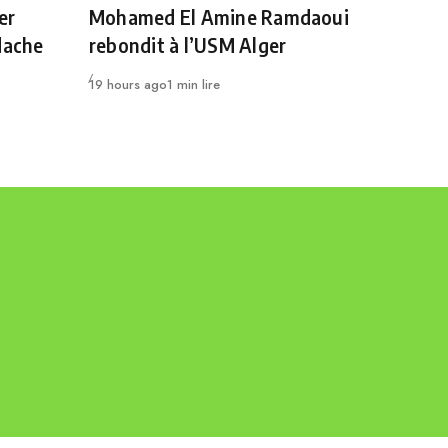
er
Mohamed El Amine Ramdaoui
dache
rebondit à l’USM Alger
Publié
19 hours ago
1 min lire