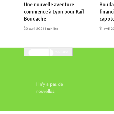
Une nouvelle aventure
Boudac
commence à Lyon pour Kaïl
financ
Boudache
capot
Publié
Publié
30 avril 2026
1 min lire
11 avril 
En vedette
Populaire
Il n'y a pas de
nouvelles.