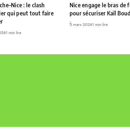
he–Nice : le clash
Nice engage le bras de f
ier qui peut tout faire
pour sécuriser Kaïl Bou
er
Publié
5 mars 2026
1 min lire
2026
1 min lire