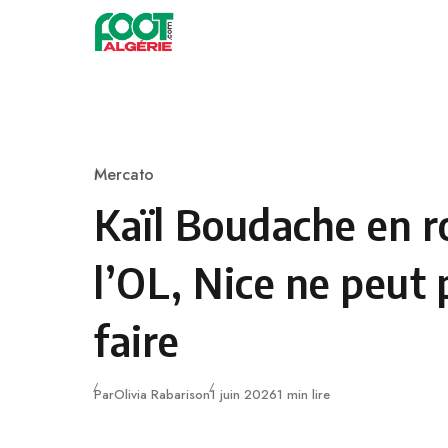
Skip to content
Football
Mercato
Category
Kaïl Boudache en r
l’OL, Nice ne peut 
faire
Publié
Par
Olivia Rabarison
1 juin 2026
1 min lire