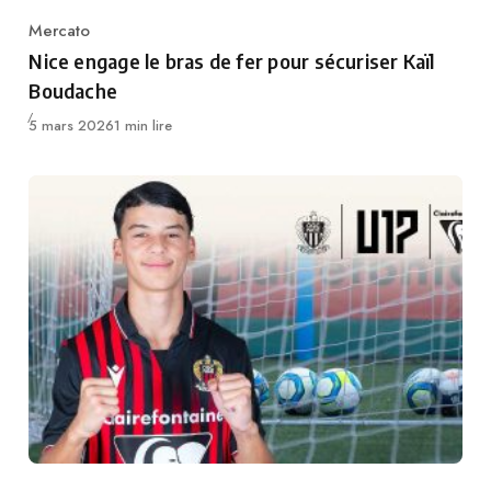
Mercato
Category
Nice engage le bras de fer pour sécuriser Kaïl
Boudache
Publié
5 mars 2026
1 min lire