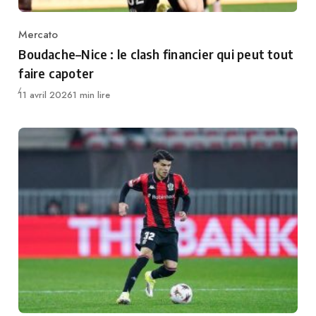
Mercato
Category
Boudache–Nice : le clash financier qui peut tout
faire capoter
Publié
11 avril 2026
1 min lire