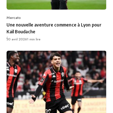
Mercato
Category
Une nouvelle aventure commence à Lyon pour
Kaïl Boudache
Publié
30 avril 2026
1 min lire