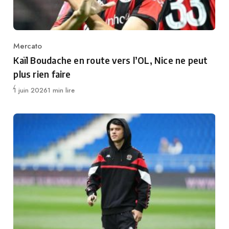
Mercato
Category
Kaïl Boudache en route vers l’OL, Nice ne peut
plus rien faire
Publié
1 juin 2026
1 min lire