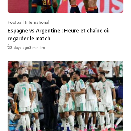
Football International
Category
Espagne vs Argentine : Heure et chaîne où
regarder le match
Publié
22 days ago
3 min lire