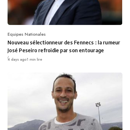
Equipes Nationales
Category
Nouveau sélectionneur des Fennecs : la rumeur
José Peseiro refroidie par son entourage
Publié
4 days ago
1 min lire