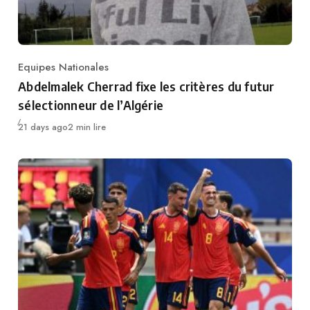
Equipes Nationales
Category
Abdelmalek Cherrad fixe les critères du futur
sélectionneur de l’Algérie
Publié
21 days ago
2 min lire