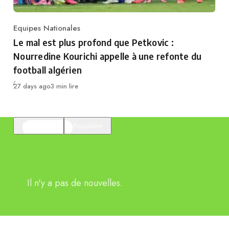
Equipes Nationales
Category
Le mal est plus profond que Petkovic :
Nourredine Kourichi appelle à une refonte du
football algérien
Publié
27 days ago
3 min lire
En vedette
Populaire
Il n'y a pas de nouvelles.