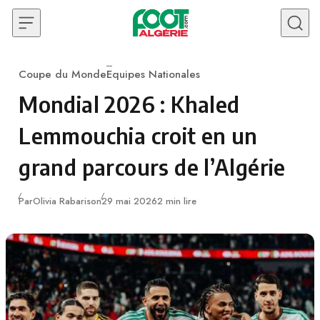
Skip to content
Coupe du Monde
Equipes Nationales
Category
Mondial 2026 : Khaled
Lemmouchia croit en un
grand parcours de l’Algérie
Publié
Par
Olivia Rabarison
29 mai 2026
2 min lire