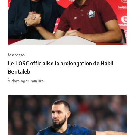
Mercato
Category
Le LOSC officialise la prolongation de Nabil
Bentaleb
Publié
5 days ago
1 min lire