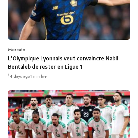
Mercato
Category
L’Olympique Lyonnais veut convaincre Nabil
Bentaleb de rester en Ligue 1
Publié
14 days ago
1 min lire