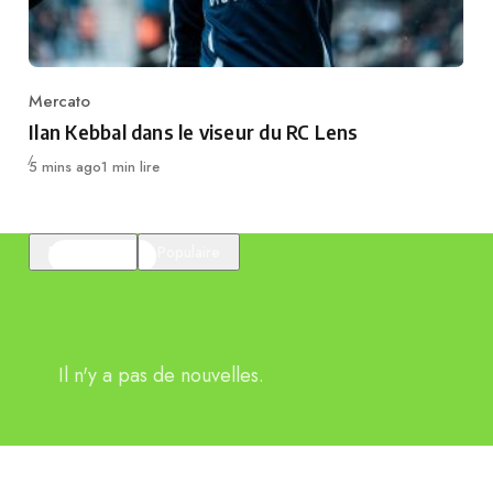
Mercato
Category
Ilan Kebbal dans le viseur du RC Lens
Publié
5 mins ago
1 min lire
En vedette
Populaire
Il n'y a pas de nouvelles.