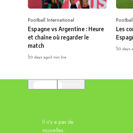
Football International
Football
Category
Catego
Espagne vs Argentine : Heure
Les co
et chaîne où regarder le
Espag
match
Publié
20 days 
Publié
20 days ago
3 min lire
En vedette
Populaire
Il n'y a pas de
nouvelles.