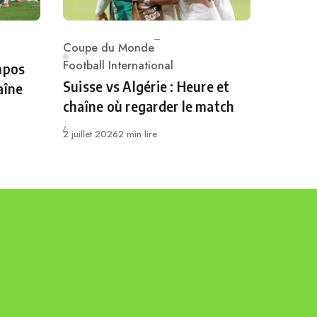
Coupe du Monde
Category
Football International
mpos
Suisse vs Algérie : Heure et
aîne
chaîne où regarder le match
Publié
2 juillet 2026
2 min lire