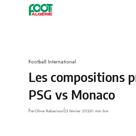
Skip to content
Football
Football International
Category
Les compositions p
PSG vs Monaco
Publié
Par
Olivia Rabarison
23 février 2026
1 min lire