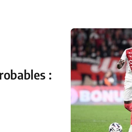
 en Algérie
Equipes Nationales
Verts du Monde
Chaînes-
robables :