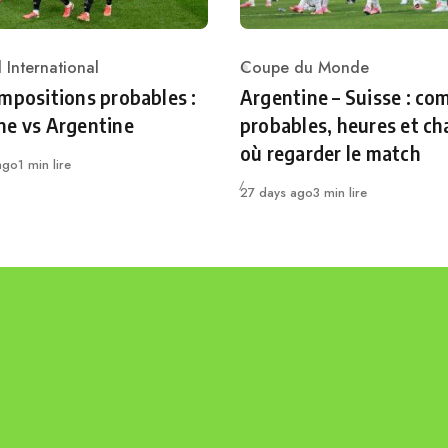
 International
Coupe du Monde
ry
Category
mpositions probables :
Argentine – Suisse : co
ne vs Argentine
probables, heures et ch
où regarder le match
ago
1 min lire
Publié
27 days ago
3 min lire