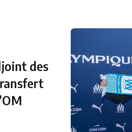
 en Algérie
Equipes Nationales
Verts du Monde
Chaînes-
joint des
ransfert
l’OM