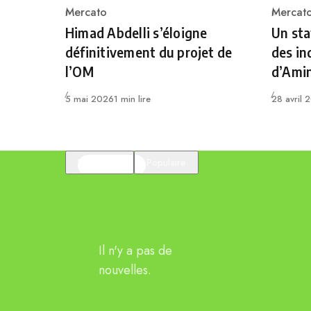
Mercato
Mercat
Category
Catego
Himad Abdelli s’éloigne
Un sta
définitivement du projet de
des in
l’OM
d’Amin
Publié
Publié
5 mai 2026
1 min lire
28 avril 
En vedette
Populaire
Il n'y a pas de
nouvelles.