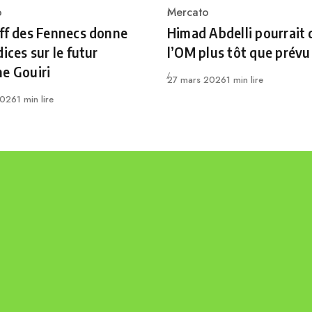
o
Mercato
ry
Category
ff des Fennecs donne
Himad Abdelli pourrait 
dices sur le futur
l’OM plus tôt que prévu
e Gouiri
Publié
27 mars 2026
1 min lire
2026
1 min lire