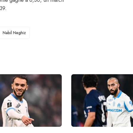
ille gagne à 6,30, un match
39.
Nabil Neghiz