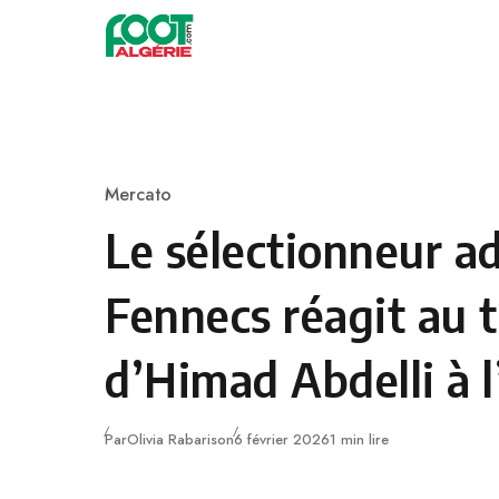
Skip to content
Football
Mercato
Category
Le sélectionneur ad
Fennecs réagit au t
d’Himad Abdelli à 
Publié
Par
Olivia Rabarison
6 février 2026
1 min lire