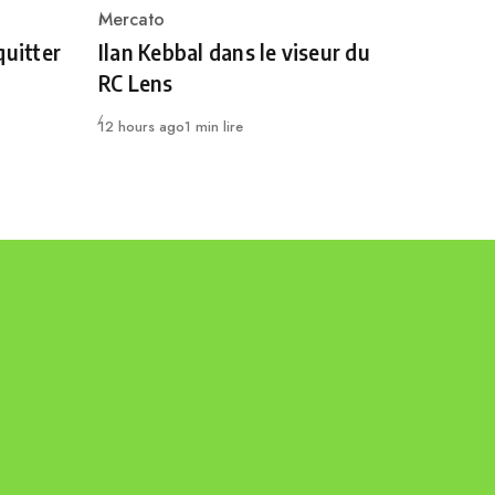
Mercato
Category
quitter
Ilan Kebbal dans le viseur du
RC Lens
Publié
12 hours ago
1 min lire