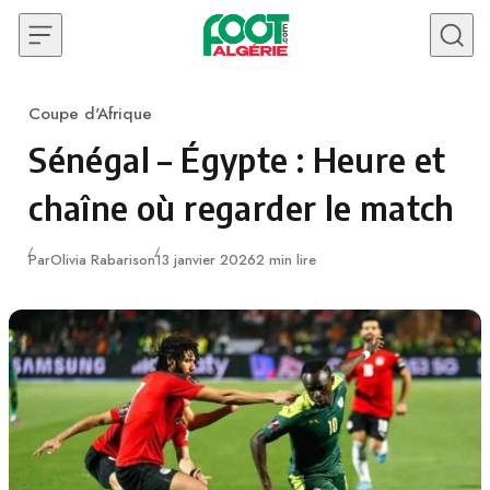
Skip to content
Coupe d'Afrique
Category
Sénégal – Égypte : Heure et
chaîne où regarder le match
Publié
Par
Olivia Rabarison
13 janvier 2026
2 min lire