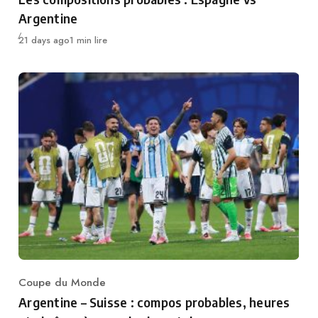
Argentine
Publié
21 days ago
1 min lire
Coupe du Monde
Category
Argentine – Suisse : compos probables, heures