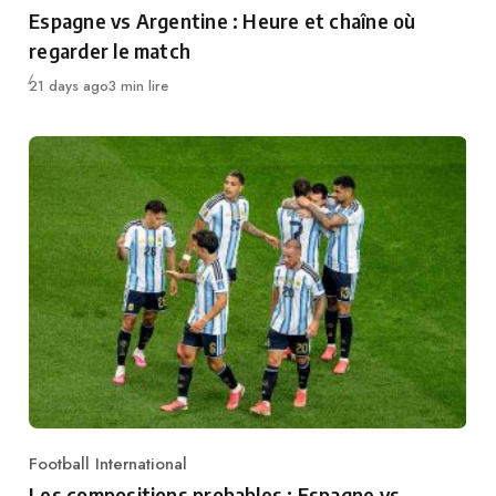
Category
Espagne vs Argentine : Heure et chaîne où
regarder le match
Publié
21 days ago
3 min lire
Football International
Category
Les compositions probables : Espagne vs