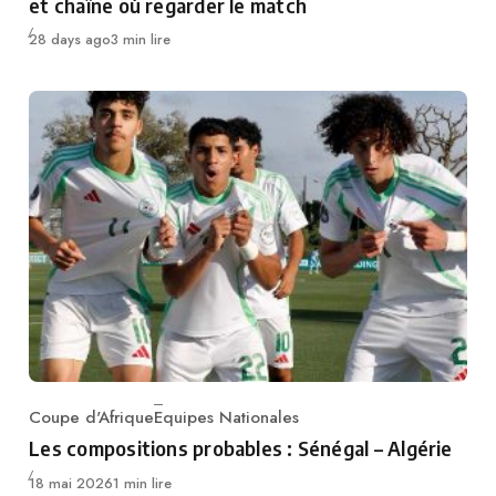
et chaîne où regarder le match
Publié
28 days ago
3 min lire
Coupe d'Afrique
Equipes Nationales
Category
Les compositions probables : Sénégal – Algérie
Publié
18 mai 2026
1 min lire