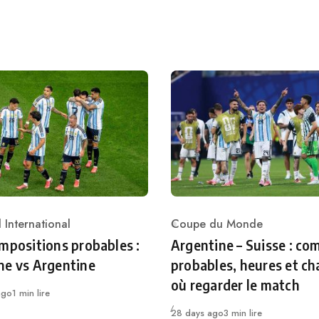
 International
Coupe du Monde
ry
Category
mpositions probables :
Argentine – Suisse : co
ne vs Argentine
probables, heures et ch
où regarder le match
ago
1 min lire
Publié
28 days ago
3 min lire