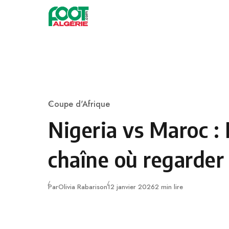
Skip to content
Football
Coupe d'Afrique
Category
Nigeria vs Maroc :
chaîne où regarder
Publié
Par
Olivia Rabarison
12 janvier 2026
2 min lire