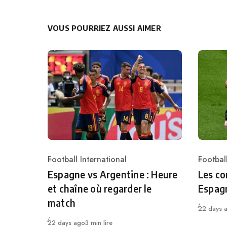
VOUS POURRIEZ AUSSI AIMER
Football International
Football
Category
Catego
Espagne vs Argentine : Heure
Les co
et chaîne où regarder le
Espag
match
Publié
22 days 
Publié
22 days ago
3 min lire