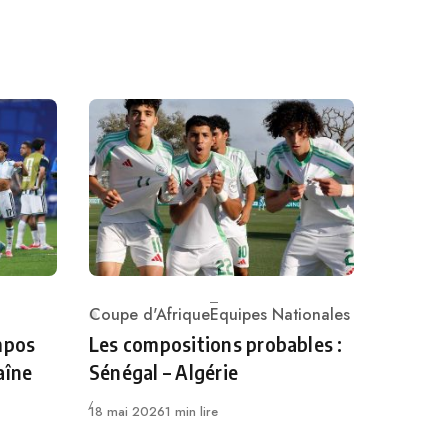
Coupe d'Afrique
Equipes Nationales
Category
mpos
Les compositions probables :
aîne
Sénégal – Algérie
Publié
18 mai 2026
1 min lire