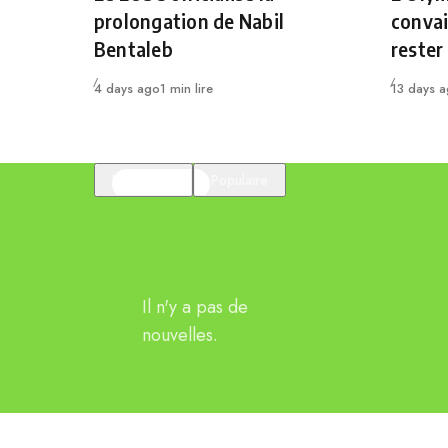
prolongation de Nabil
convai
Bentaleb
rester
Publié
Publié
4 days ago
1 min lire
13 days 
En vedette
Populaire
Il n'y a pas de
nouvelles.