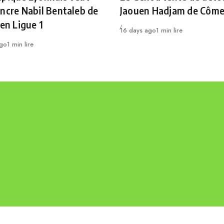
ncre Nabil Bentaleb de
Jaouen Hadjam de Côm
 en Ligue 1
Publié
16 days ago
1 min lire
ago
1 min lire