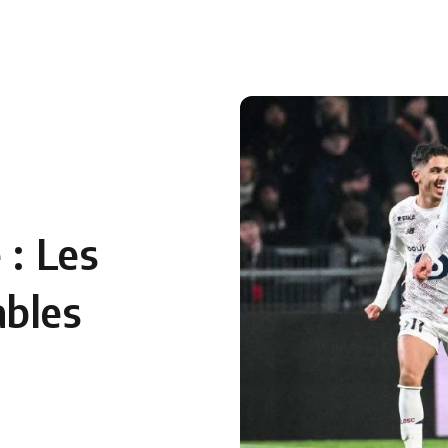
 en Algérie
Equipes Nationales
Verts du Monde
Chaînes-
 : Les
ables