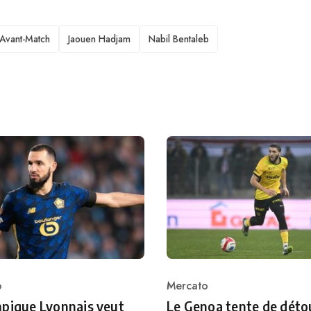
Avant-Match
Jaouen Hadjam
Nabil Bentaleb
o
Mercato
ry
Category
pique Lyonnais veut
Le Genoa tente de déto