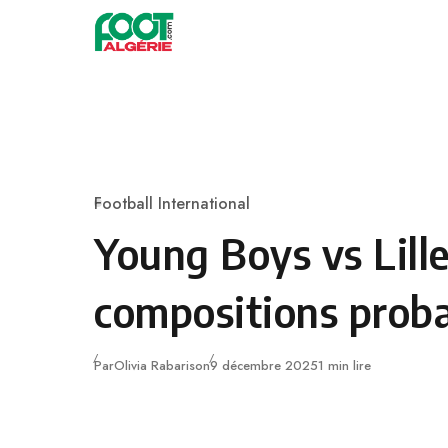
Skip to content
Football
Football International
Category
Young Boys vs Lille
compositions prob
Publié
Par
Olivia Rabarison
9 décembre 2025
1 min lire