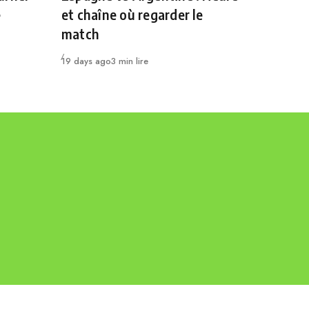
e
et chaîne où regarder le
match
Publié
19 days ago
3 min lire