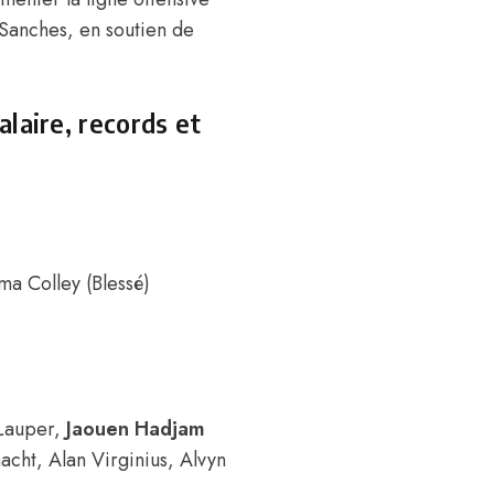
 Sanches, en soutien de
laire, records et
ma Colley (Blessé)
Lauper,
Jaouen Hadjam
cht, Alan Virginius, Alvyn