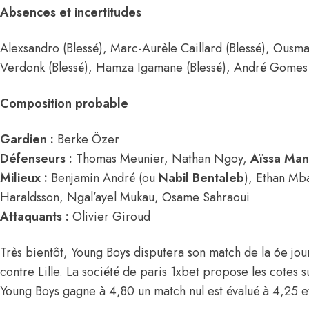
Absences et incertitudes
Alexsandro (Blessé), Marc-Aurèle Caillard (Blessé), Ousma
Verdonk (Blessé), Hamza Igamane (Blessé), André Gomes (
Composition probable
Gardien :
Berke Özer
Défenseurs :
Thomas Meunier, Nathan Ngoy,
Aïssa Man
Milieux :
Benjamin André (ou
Nabil Bentaleb
), Ethan M
Haraldsson, Ngal’ayel Mukau, Osame Sahraoui
Attaquants :
Olivier Giroud
Très bientôt, Young Boys disputera son match de la 6e jo
contre Lille. La société de paris 1xbet propose les cotes 
Young Boys gagne à 4,80 un match nul est évalué à 4,25 et