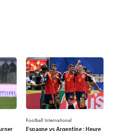
Football International
Category
urner
Espagne vs Argentine : Heure