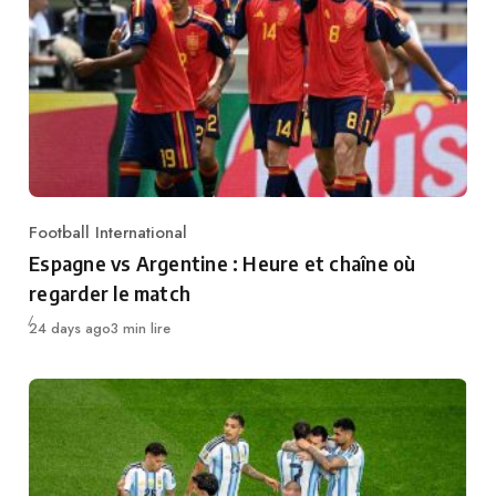
Football International
Category
Espagne vs Argentine : Heure et chaîne où
regarder le match
Publié
24 days ago
3 min lire