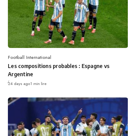
Football International
Category
Les compositions probables : Espagne vs
Argentine
Publié
24 days ago
1 min lire