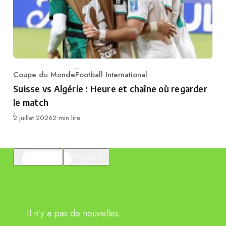
Coupe du Monde
Football International
Category
Suisse vs Algérie : Heure et chaîne où regarder
le match
Publié
2 juillet 2026
2 min lire
En vedette
Populaire
Il n'y a pas de nouvelles.