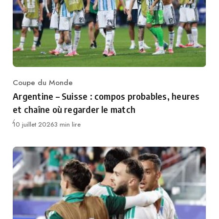
Coupe du Monde
Category
Argentine – Suisse : compos probables, heures
et chaîne où regarder le match
Publié
10 juillet 2026
3 min lire