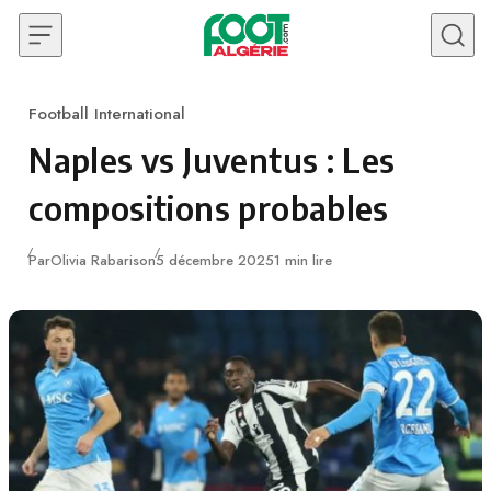
Skip to content
Football International
Category
Naples vs Juventus : Les
compositions probables
Publié
Par
Olivia Rabarison
5 décembre 2025
1 min lire