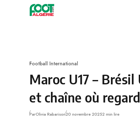
Skip to content
Football
Football International
Category
Maroc U17 – Brésil 
et chaîne où regar
Publié
Par
Olivia Rabarison
20 novembre 2025
2 min lire