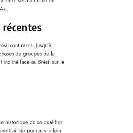
ncontre sera diffusée en
FA+.
s récentes
sil sont rares. Jusqu’à
s phases de groupes de la
ncliné face au Brésil sur le
 historique de se qualifier
mettrait de poursuivre leur