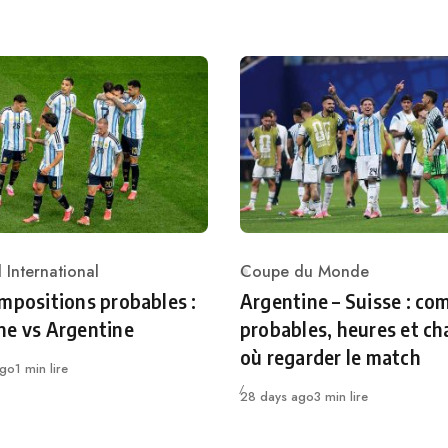
 International
Coupe du Monde
ry
Category
mpositions probables :
Argentine – Suisse : co
ne vs Argentine
probables, heures et ch
où regarder le match
ago
1 min lire
Publié
28 days ago
3 min lire