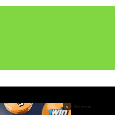
×
© 2026 foot-algerie.com