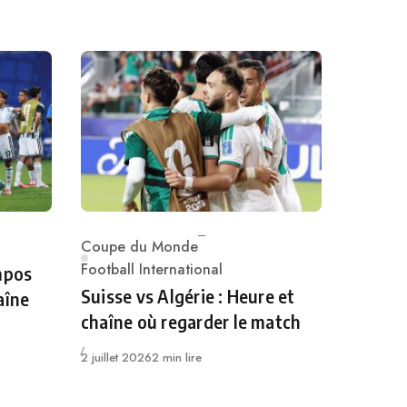
Coupe du Monde
Category
Football International
mpos
Suisse vs Algérie : Heure et
aîne
chaîne où regarder le match
Publié
2 juillet 2026
2 min lire