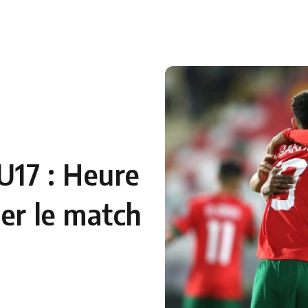
 en Algérie
Equipes Nationales
Verts du Monde
Chaînes-
U17 : Heure
der le match