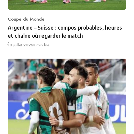
Coupe du Monde
Category
Argentine – Suisse : compos probables, heures
et chaîne où regarder le match
Publié
10 juillet 2026
3 min lire