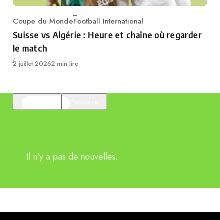
Coupe du Monde
Football International
Category
Suisse vs Algérie : Heure et chaîne où regarder
le match
Publié
2 juillet 2026
2 min lire
En vedette
Populaire
Il n'y a pas de nouvelles.