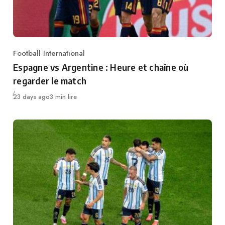
Football International
Category
Espagne vs Argentine : Heure et chaîne où
regarder le match
Publié
23 days ago
3 min lire