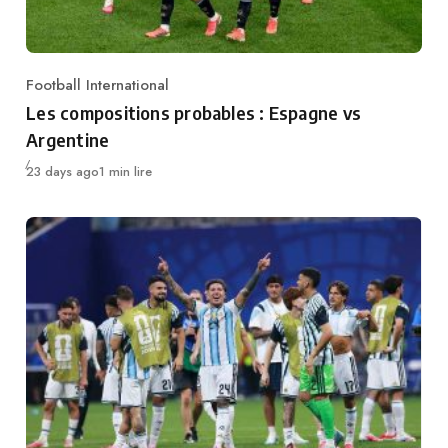
Football International
Category
Les compositions probables : Espagne vs
Argentine
Publié
23 days ago
1 min lire