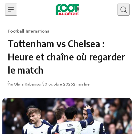
Skip to content
Football International
Category
Tottenham vs Chelsea :
Heure et chaîne où regarder
le match
Publié
Par
Olivia Rabarison
30 octobre 2025
2 min lire