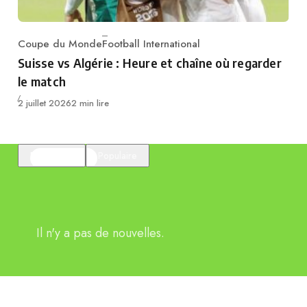
Coupe du Monde
Football International
Category
Suisse vs Algérie : Heure et chaîne où regarder
le match
Publié
2 juillet 2026
2 min lire
En vedette
Populaire
Il n'y a pas de nouvelles.