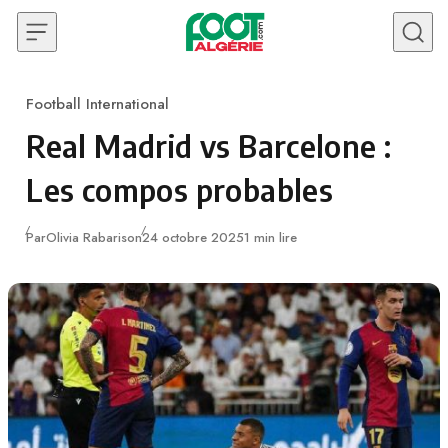
Skip to content
Football International
Category
Real Madrid vs Barcelone :
Les compos probables
Publié
Par
Olivia Rabarison
24 octobre 2025
1 min lire