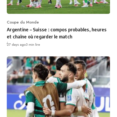
Coupe du Monde
Category
Argentine – Suisse : compos probables, heures
et chaîne où regarder le match
Publié
27 days ago
3 min lire