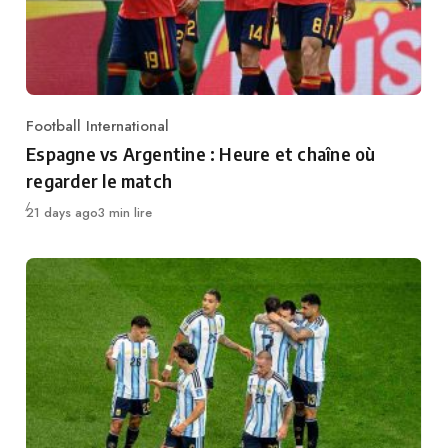
Football International
Category
Espagne vs Argentine : Heure et chaîne où
regarder le match
Publié
21 days ago
3 min lire