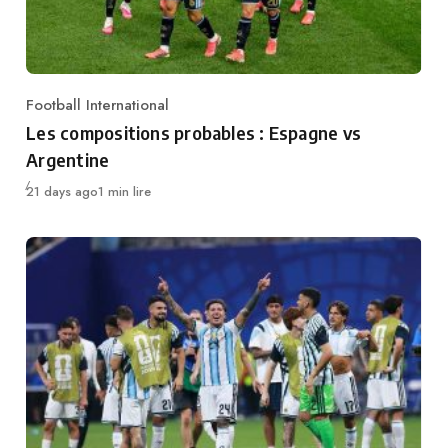
Football International
Category
Les compositions probables : Espagne vs
Argentine
Publié
21 days ago
1 min lire