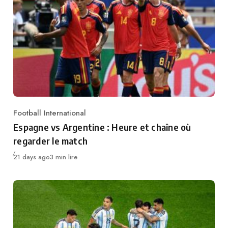
Football International
Category
Espagne vs Argentine : Heure et chaîne où
regarder le match
Publié
21 days ago
3 min lire