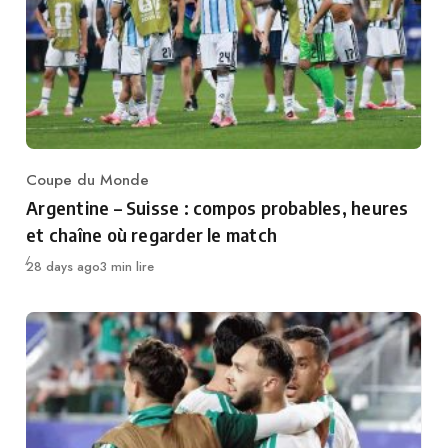
Coupe du Monde
Category
Argentine – Suisse : compos probables, heures
et chaîne où regarder le match
Publié
28 days ago
3 min lire