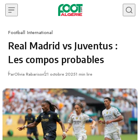
Skip to content
Football International
Category
Real Madrid vs Juventus :
Les compos probables
Publié
Par
Olivia Rabarison
21 octobre 2025
1 min lire