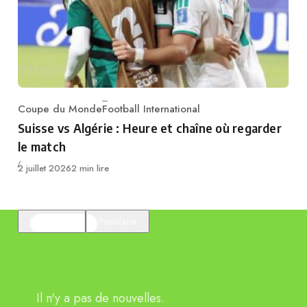
Coupe du Monde
Football International
Category
Suisse vs Algérie : Heure et chaîne où regarder
le match
Publié
2 juillet 2026
2 min lire
En vedette
Populaire
Il n'y a pas de nouvelles.