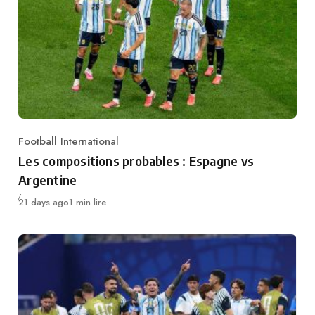
Football International
Category
Les compositions probables : Espagne vs
Argentine
Publié
21 days ago
1 min lire