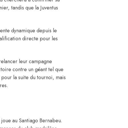
nier, tandis que la Juventus
llente dynamique depuis le
lification directe pour les
e relancer leur campagne
oire contre un géant tel que
pour la suite du tournoi, mais
res.
l joue au Santiago Bernabeu.