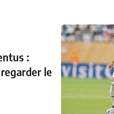
 en Algérie
Equipes Nationales
Verts du Monde
Chaînes-
entus :
regarder le