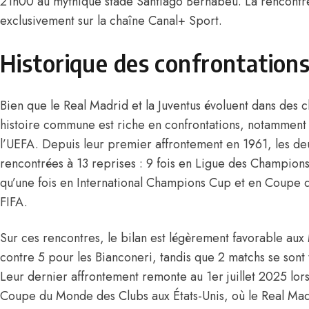
21h00 au mythique stade Santiago Bernabeu. La rencontre 
exclusivement sur la chaîne Canal+ Sport.
Historique des confrontation
Bien que le Real Madrid et la Juventus évoluent dans des c
histoire commune est riche en confrontations, notammen
l’UEFA. Depuis leur premier affrontement en 1961, les de
rencontrées à 13 reprises : 9 fois en Ligue des Champions,
qu’une fois en International Champions Cup et en Coupe 
FIFA.
Sur ces rencontres, le bilan est légèrement favorable aux 
contre 5 pour les Bianconeri, tandis que 2 matchs se sont 
Leur dernier affrontement remonte au 1er juillet 2025 lors
Coupe du Monde des Clubs aux États-Unis, où le Real Madr