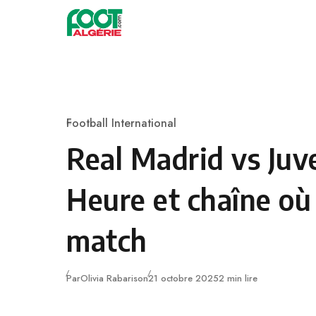
Skip to content
Football
Football International
Category
Real Madrid vs Juv
Heure et chaîne où 
match
Publié
Par
Olivia Rabarison
21 octobre 2025
2 min lire