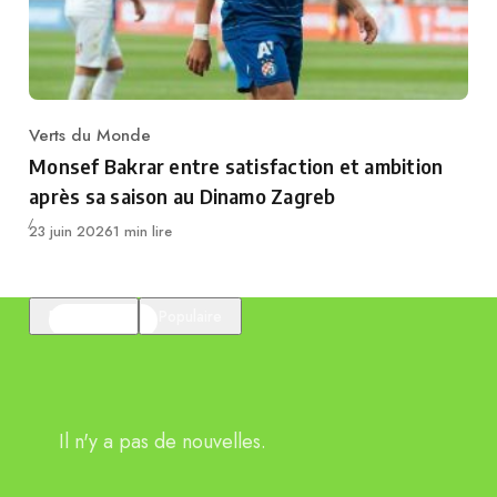
Verts du Monde
Category
Monsef Bakrar entre satisfaction et ambition
après sa saison au Dinamo Zagreb
Publié
23 juin 2026
1 min lire
En vedette
Populaire
Il n'y a pas de nouvelles.