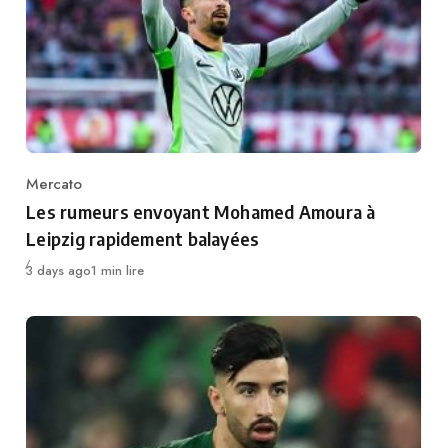
Mercato
Category
Les rumeurs envoyant Mohamed Amoura à
Leipzig rapidement balayées
Publié
3 days ago
1 min lire