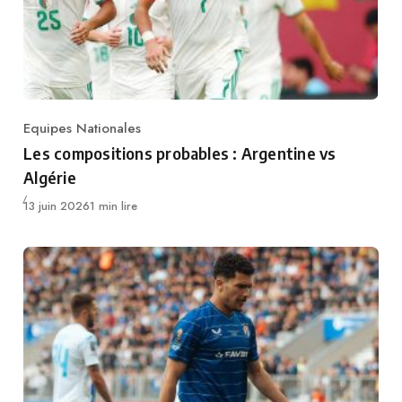
Equipes Nationales
Category
Les compositions probables : Argentine vs
Algérie
Publié
13 juin 2026
1 min lire