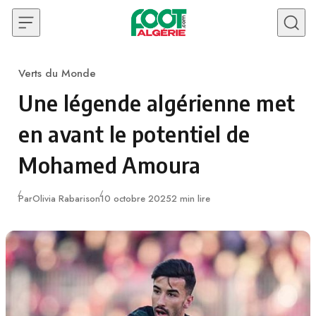
Skip to content
Verts du Monde
Category
Une légende algérienne met
en avant le potentiel de
Mohamed Amoura
Publié
Par
Olivia Rabarison
10 octobre 2025
2 min lire