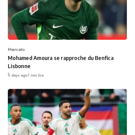
Mercato
Category
Mohamed Amoura se rapproche du Benfica
Lisbonne
Publié
5 days ago
1 min lire