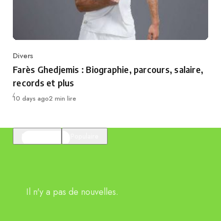
Divers
Category
Farès Ghedjemis : Biographie, parcours, salaire,
records et plus
Publié
10 days ago
2 min lire
En vedette
Populaire
Il n'y a pas de nouvelles.