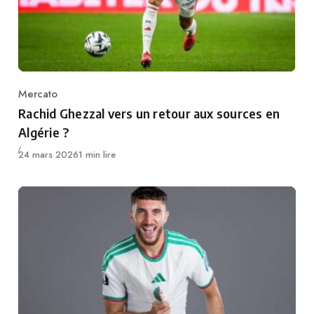
Mercato
Category
Rachid Ghezzal vers un retour aux sources en
Algérie ?
Publié
24 mars 2026
1 min lire