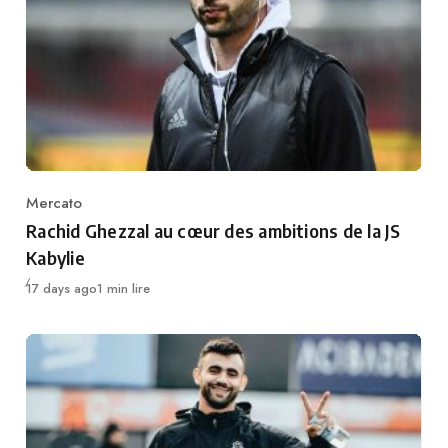
Mercato
Category
Rachid Ghezzal au cœur des ambitions de la JS
Kabylie
Publié
17 days ago
1 min lire