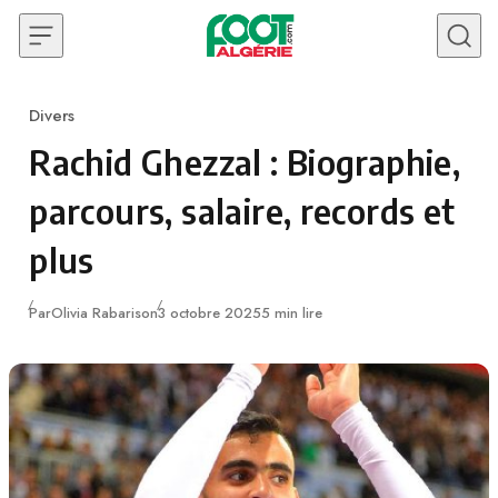
Skip to content
Divers
Category
Rachid Ghezzal : Biographie,
parcours, salaire, records et
plus
Publié
Par
Olivia Rabarison
3 octobre 2025
5 min lire