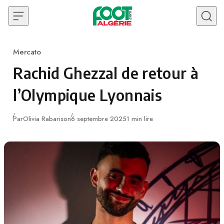
Skip to content
Mercato
Category
Rachid Ghezzal de retour à
l’Olympique Lyonnais
Publié
Par
Olivia Rabarison
6 septembre 2025
1 min lire