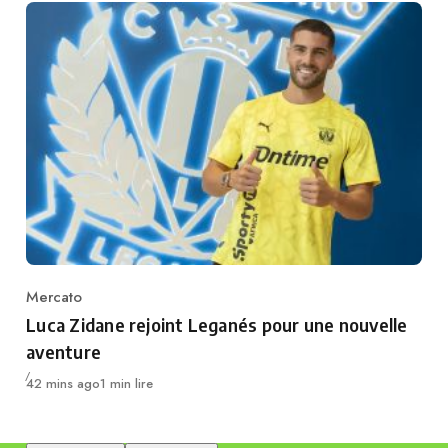
Mercato
Category
Luca Zidane rejoint Leganés pour une nouvelle
aventure
Publié
42 mins ago
1 min lire