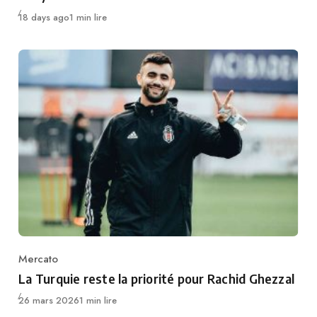
Publié
18 days ago
1 min lire
Mercato
Category
La Turquie reste la priorité pour Rachid Ghezzal
Publié
26 mars 2026
1 min lire