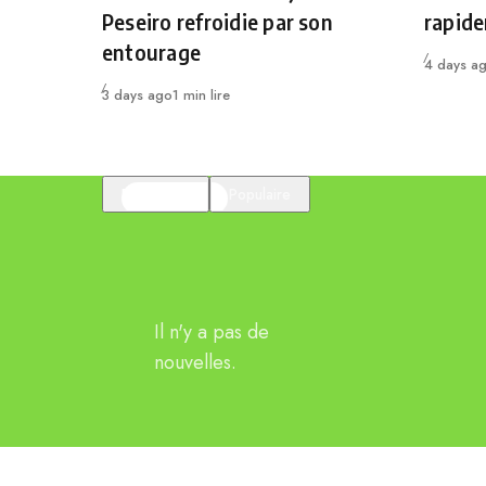
Peseiro refroidie par son
rapid
entourage
Publié
4 days a
Publié
3 days ago
1 min lire
En vedette
Populaire
Il n'y a pas de
nouvelles.