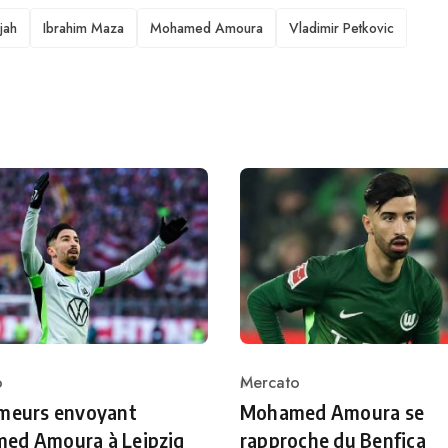
jah
Ibrahim Maza
Mohamed Amoura
Vladimir Petkovic
o
Mercato
ry
Category
umeurs envoyant
Mohamed Amoura se
ed Amoura à Leipzig
rapproche du Benfica