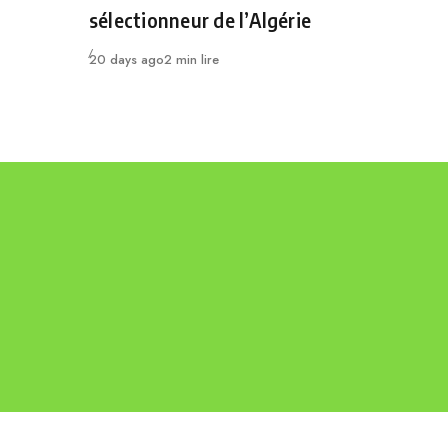
sélectionneur de l’Algérie
Publié
20 days ago
2 min lire