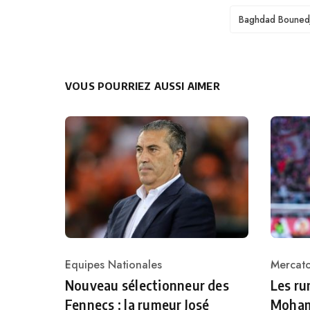
TAGS
Baghdad Bouned
VOUS POURRIEZ AUSSI AIMER
Equipes Nationales
Mercat
Category
Catego
Nouveau sélectionneur des
Les r
Fennecs : la rumeur José
Moham