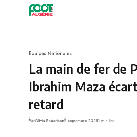
Skip to content
Football
Equipes Nationales
Category
La main de fer de P
Ibrahim Maza écar
retard
Publié
Par
Olivia Rabarison
6 septembre 2025
1 min lire