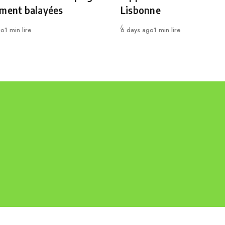
ement balayées
Lisbonne
Publié
go
1 min lire
6 days ago
1 min lire