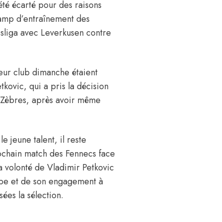
té écarté pour des raisons
e camp d’entraînement des
sliga avec Leverkusen contre
leur club dimanche étaient
tkovic, qui a pris la décision
s Zèbres, après avoir même
e jeune talent, il reste
rochain match des Fennecs face
la volonté de Vladimir Petkovic
uipe et de son engagement à
ées la sélection.