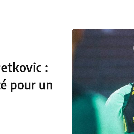
 en Algérie
Equipes Nationales
Verts du Monde
Chaînes-
etkovic :
té pour un