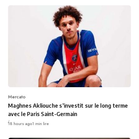
Mercato
Category
Maghnes Akliouche s’investit sur le long terme
avec le Paris Saint-Germain
Publié
18 hours ago
1 min lire