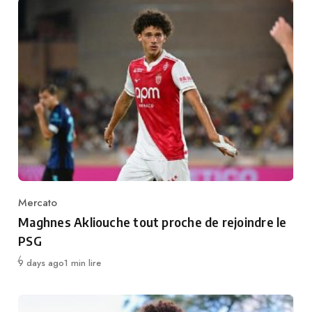
Mercato
Category
Maghnes Akliouche tout proche de rejoindre le
PSG
Publié
9 days ago
1 min lire