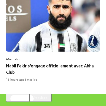
Mercato
Category
Nabil Fekir s’engage officiellement avec Abha
Club
Publié
18 hours ago
1 min lire
En vedette
Populaire