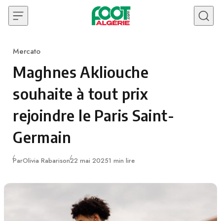
Skip to content
Mercato
Category
Maghnes Akliouche
souhaite à tout prix
rejoindre le Paris Saint-
Germain
Publié
Par
Olivia Rabarison
22 mai 2025
1 min lire