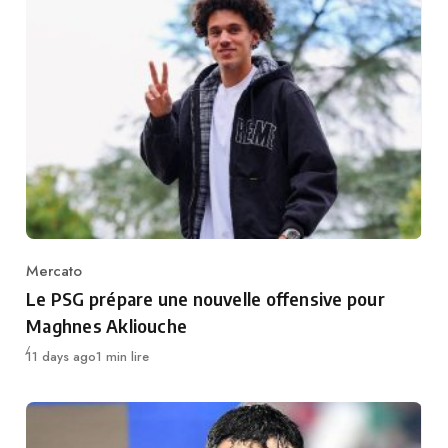
Mercato
Category
Le PSG prépare une nouvelle offensive pour
Maghnes Akliouche
Publié
11 days ago
1 min lire