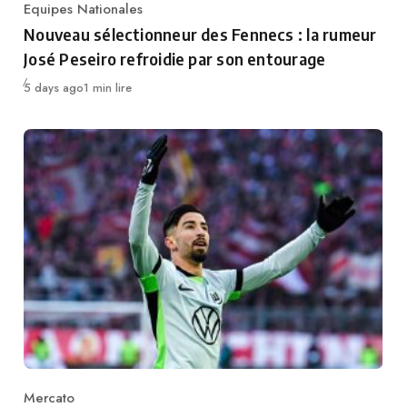
Equipes Nationales
Category
Nouveau sélectionneur des Fennecs : la rumeur
José Peseiro refroidie par son entourage
Publié
5 days ago
1 min lire
Mercato