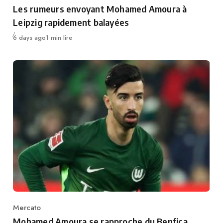
Category
Les rumeurs envoyant Mohamed Amoura à
Leipzig rapidement balayées
Publié
6 days ago
1 min lire
Mercato
Category
Mohamed Amoura se rapproche du Benfica