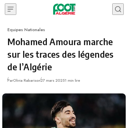
Skip to content
Equipes Nationales
Category
Mohamed Amoura marche
sur les traces des légendes
de l’Algérie
Publié
Par
Olivia Rabarison
27 mars 2025
1 min lire