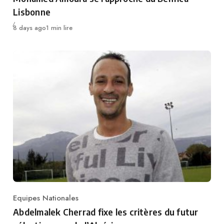
Lisbonne
Publié
8 days ago
1 min lire
Equipes Nationales
Category
Abdelmalek Cherrad fixe les critères du futur