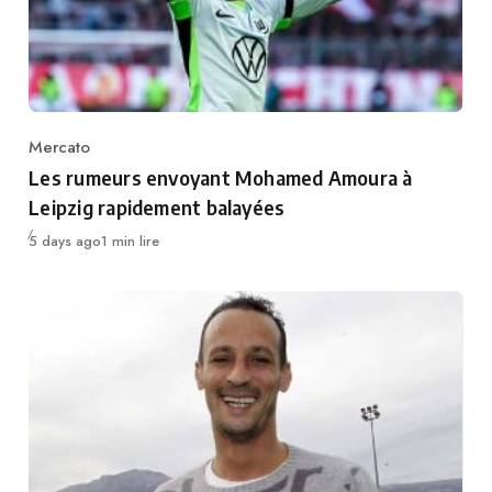
Mercato
Category
Les rumeurs envoyant Mohamed Amoura à
Leipzig rapidement balayées
Publié
5 days ago
1 min lire