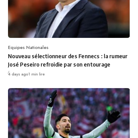
Equipes Nationales
Category
Nouveau sélectionneur des Fennecs : la rumeur
José Peseiro refroidie par son entourage
Publié
4 days ago
1 min lire