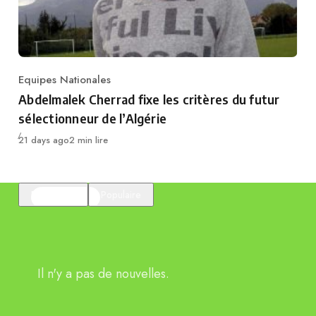
Equipes Nationales
Category
Abdelmalek Cherrad fixe les critères du futur
sélectionneur de l’Algérie
Publié
21 days ago
2 min lire
En vedette
Populaire
Il n'y a pas de nouvelles.