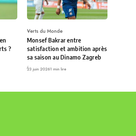
Verts du Monde
Category
 en
Monsef Bakrar entre
rts ?
satisfaction et ambition après
sa saison au Dinamo Zagreb
Publié
23 juin 2026
1 min lire