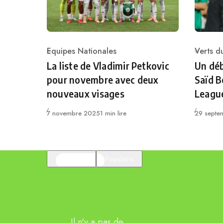
Equipes Nationales
Verts 
Category
Catego
La liste de Vladimir Petkovic
Un dé
pour novembre avec deux
Saïd B
nouveaux visages
Leagu
Publié
Publié
7 novembre 2025
1 min lire
29 septe
En vedette
Populaire
Il n'y a pas de