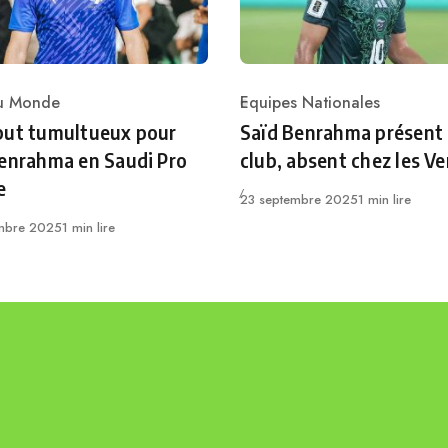
du Monde
Equipes Nationales
ry
Category
but tumultueux pour
Saïd Benrahma présent
enrahma en Saudi Pro
club, absent chez les Ve
e
Publié
23 septembre 2025
1 min lire
mbre 2025
1 min lire