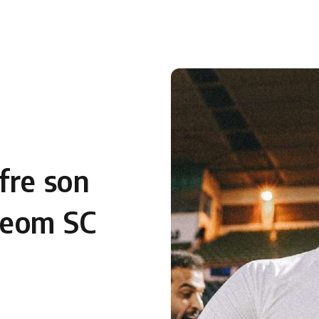
 en Algérie
Equipes Nationales
Verts du Monde
Chaînes-
fre son
Neom SC