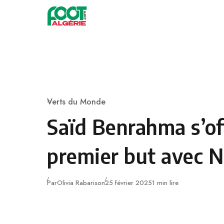
Skip to content
Football
Verts du Monde
Category
Saïd Benrahma s’of
premier but avec 
Publié
Par
Olivia Rabarison
25 février 2025
1 min lire