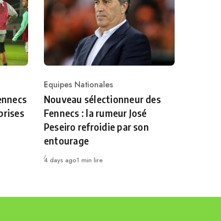
Equipes Nationales
Category
Fennecs
Nouveau sélectionneur des
prises
Fennecs : la rumeur José
Peseiro refroidie par son
entourage
Publié
4 days ago
1 min lire