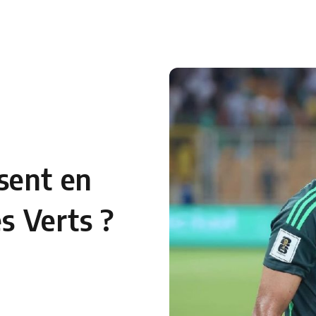
 en Algérie
Equipes Nationales
Verts du Monde
Chaînes-
sent en
es Verts ?