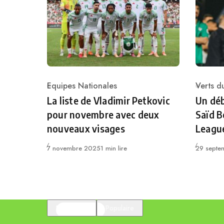
Equipes Nationales
Verts 
Category
Catego
La liste de Vladimir Petkovic
Un dé
pour novembre avec deux
Saïd B
nouveaux visages
Leagu
Publié
Publié
7 novembre 2025
1 min lire
29 septe
En vedette
Populaire