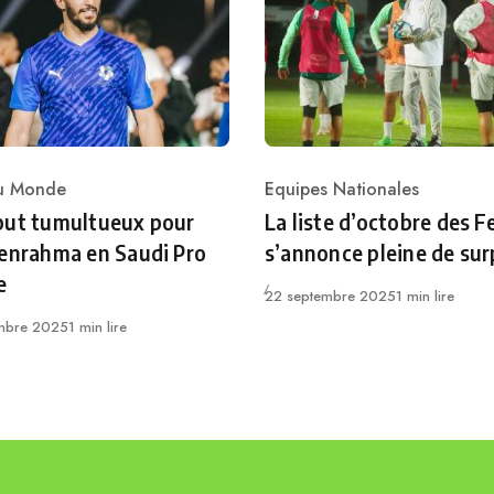
du Monde
Equipes Nationales
ry
Category
but tumultueux pour
La liste d’octobre des 
enrahma en Saudi Pro
s’annonce pleine de sur
e
Publié
22 septembre 2025
1 min lire
mbre 2025
1 min lire