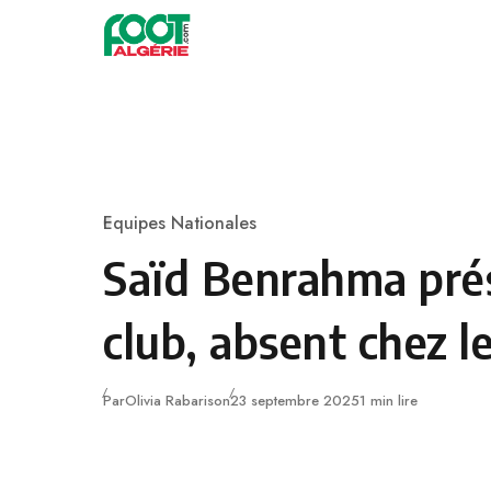
Skip to content
Football
Equipes Nationales
Category
Saïd Benrahma pré
club, absent chez l
Publié
Par
Olivia Rabarison
23 septembre 2025
1 min lire