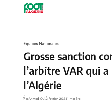
Skip to content
Football
Equipes Nationales
Category
Grosse sanction co
l’arbitre VAR qui a
l’Algérie
Publié
Par
Ahmed Oul.
3 février 2024
1 min lire