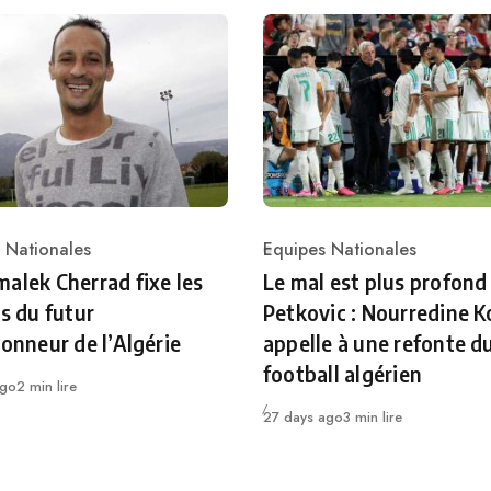
 Nationales
Equipes Nationales
ry
Category
alek Cherrad fixe les
Le mal est plus profond
es du futur
Petkovic : Nourredine K
ionneur de l’Algérie
appelle à une refonte d
football algérien
ago
2 min lire
Publié
27 days ago
3 min lire