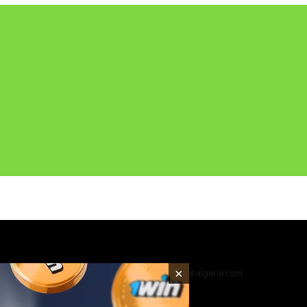
×
© 2026 foot-algerie.com