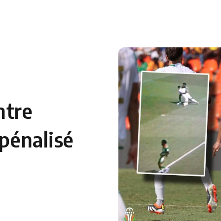
 en Algérie
Equipes Nationales
Verts du Monde
Chaînes-
ntre
 pénalisé