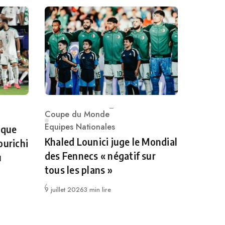
Coupe du Monde
Category
Equipes Nationales
 que
Khaled Lounici juge le Mondial
ourichi
des Fennecs « négatif sur
u
tous les plans »
Publié
9 juillet 2026
3 min lire