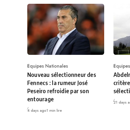
Equipes Nationales
Equipes
Category
Catego
Nouveau sélectionneur des
Abdelm
Fennecs : la rumeur José
critèr
Peseiro refroidie par son
sélect
entourage
Publié
21 days 
Publié
4 days ago
1 min lire