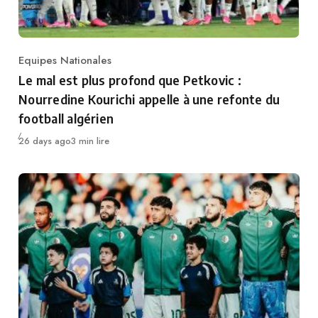
Equipes Nationales
Category
Le mal est plus profond que Petkovic :
Nourredine Kourichi appelle à une refonte du
football algérien
Publié
26 days ago
3 min lire