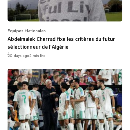
Equipes Nationales
Category
Abdelmalek Cherrad fixe les critères du futur
sélectionneur de l’Algérie
Publié
20 days ago
2 min lire