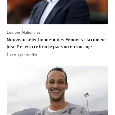
Equipes Nationales
Category
Nouveau sélectionneur des Fennecs : la rumeur
José Peseiro refroidie par son entourage
Publié
3 days ago
1 min lire