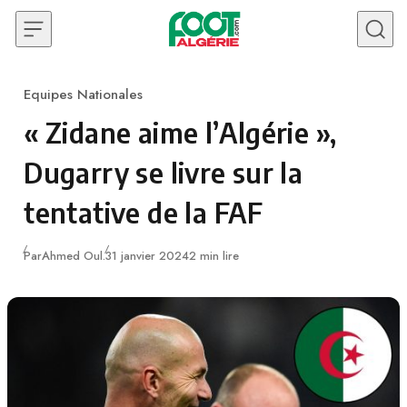
Skip to content
Equipes Nationales
Category
« Zidane aime l’Algérie »,
Dugarry se livre sur la
tentative de la FAF
Publié
Par
Ahmed Oul.
31 janvier 2024
2 min lire