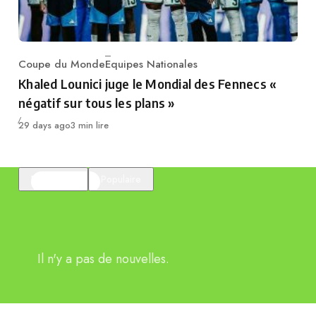
Coupe du Monde
Equipes Nationales
Category
Khaled Lounici juge le Mondial des Fennecs «
négatif sur tous les plans »
Publié
29 days ago
3 min lire
En vedette
Populaire
Il n'y a pas de nouvelles.