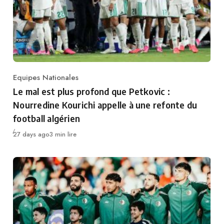
Equipes Nationales
Category
Le mal est plus profond que Petkovic :
Nourredine Kourichi appelle à une refonte du
football algérien
Publié
27 days ago
3 min lire