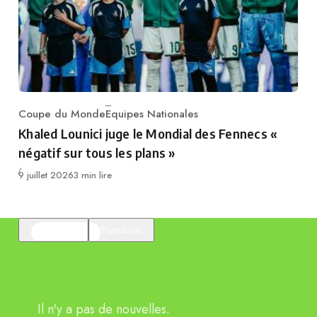
Coupe du Monde
Equipes Nationales
Category
Khaled Lounici juge le Mondial des Fennecs «
négatif sur tous les plans »
Publié
9 juillet 2026
3 min lire
En vedette
Populaire
Il n'y a pas de nouvelles.