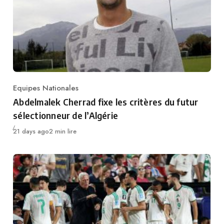
Equipes Nationales
Category
Abdelmalek Cherrad fixe les critères du futur
sélectionneur de l’Algérie
Publié
21 days ago
2 min lire