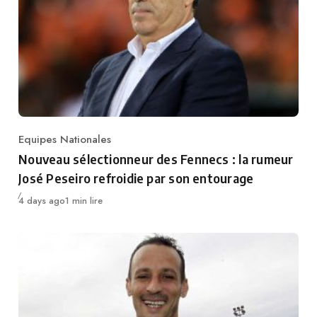
Equipes Nationales
Category
Nouveau sélectionneur des Fennecs : la rumeur
José Peseiro refroidie par son entourage
Publié
4 days ago
1 min lire