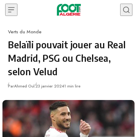
Skip to content
Verts du Monde
Category
Belaïli pouvait jouer au Real
Madrid, PSG ou Chelsea,
selon Velud
Publié
Par
Ahmed Oul.
23 janvier 2024
1 min lire