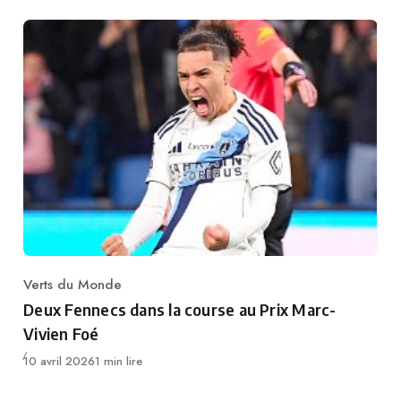
Verts du Monde
Category
Deux Fennecs dans la course au Prix Marc-
Vivien Foé
Publié
10 avril 2026
1 min lire