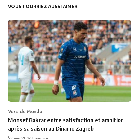
VOUS POURRIEZ AUSSI AIMER
Verts du Monde
Category
Monsef Bakrar entre satisfaction et ambition
après sa saison au Dinamo Zagreb
Publié
23 juin 2026
1 min lire