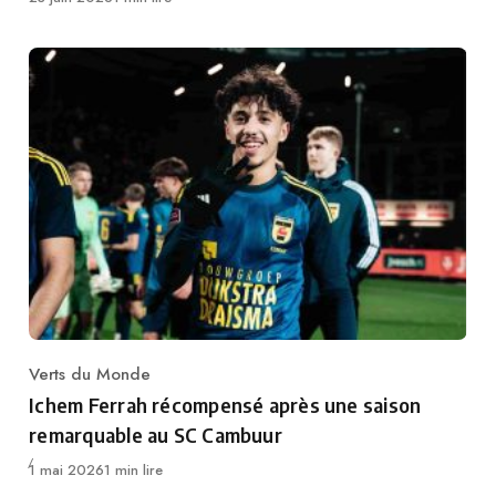
Verts du Monde
Category
Ichem Ferrah récompensé après une saison
remarquable au SC Cambuur
Publié
1 mai 2026
1 min lire