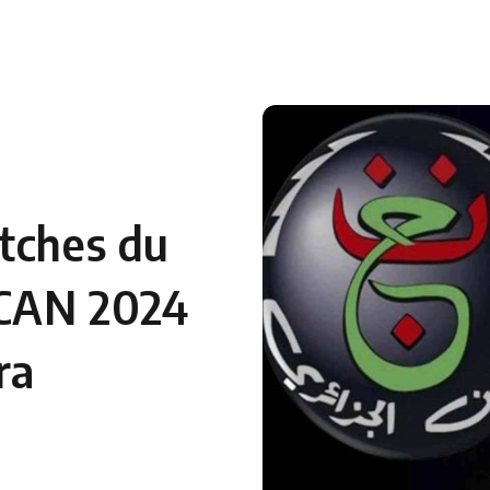
 en Algérie
Equipes Nationales
Verts du Monde
Chaînes-
tches du
 CAN 2024
ra