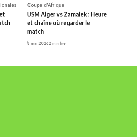
ionales
Coupe d'Afrique
Category
et
USM Alger vs Zamalek : Heure
atch
et chaîne où regarder le
match
Publié
8 mai 2026
2 min lire