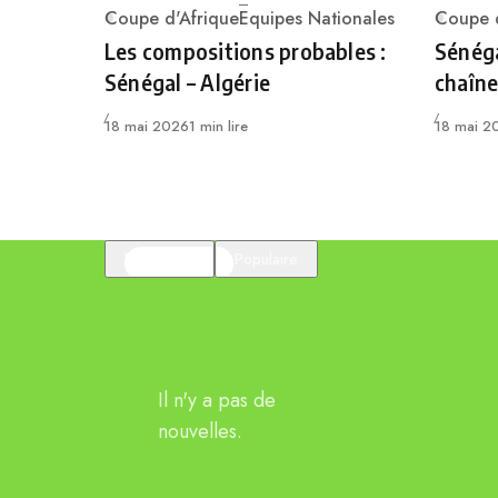
Coupe d'Afrique
Equipes Nationales
Coupe d
Category
Catego
Les compositions probables :
Sénéga
Sénégal – Algérie
chaîne
Publié
Publié
18 mai 2026
1 min lire
18 mai 2
En vedette
Populaire
Il n'y a pas de
nouvelles.