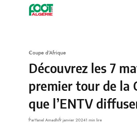
Skip to content
Football
Coupe d'Afrique
Category
Découvrez les 7 ma
premier tour de la
que l’ENTV diffuse
Publié
Par
Yanel Amadhi
9 janvier 2024
1 min lire