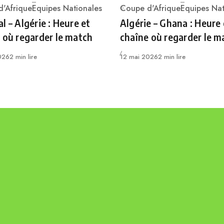
'Afrique
Equipes Nationales
Coupe d'Afrique
Equipes Nat
ry
Category
l – Algérie : Heure et
Algérie – Ghana : Heure 
 où regarder le match
chaîne où regarder le m
Publié
026
2 min lire
12 mai 2026
2 min lire