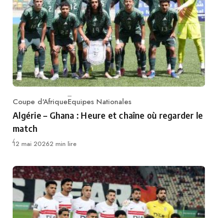
Coupe d'Afrique
Equipes Nationales
Category
Algérie – Ghana : Heure et chaîne où regarder le
match
Publié
12 mai 2026
2 min lire