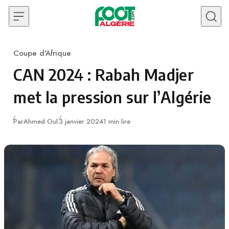
Skip to content
Coupe d'Afrique
Category
CAN 2024 : Rabah Madjer
met la pression sur l’Algérie
Publié
Par
Ahmed Oul.
3 janvier 2024
1 min lire