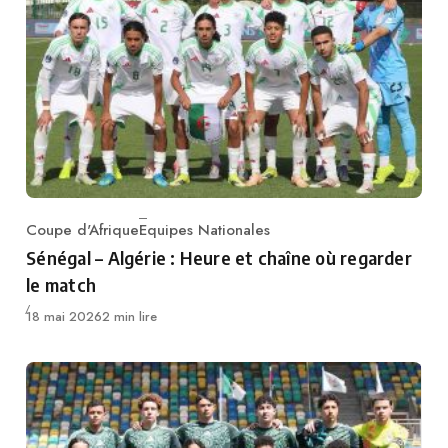
Coupe d'Afrique
Equipes Nationales
Category
Sénégal – Algérie : Heure et chaîne où regarder
le match
Publié
18 mai 2026
2 min lire