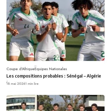
Coupe d'Afrique
Equipes Nationales
Category
Les compositions probables : Sénégal – Algérie
Publié
18 mai 2026
1 min lire