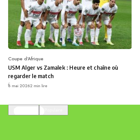
Coupe d'Afrique
Category
USM Alger vs Zamalek : Heure et chaîne où
regarder le match
Publié
8 mai 2026
2 min lire
En vedette
Populaire