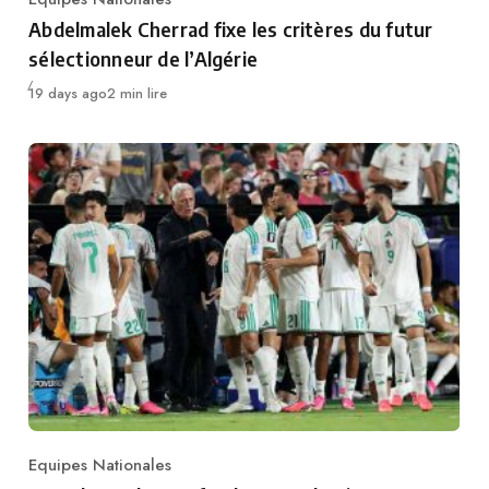
Category
Abdelmalek Cherrad fixe les critères du futur
sélectionneur de l’Algérie
Publié
19 days ago
2 min lire
Equipes Nationales
Category