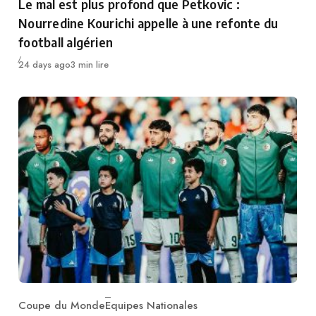
Le mal est plus profond que Petkovic :
Nourredine Kourichi appelle à une refonte du
football algérien
Publié
24 days ago
3 min lire
Coupe du Monde
Equipes Nationales
Category