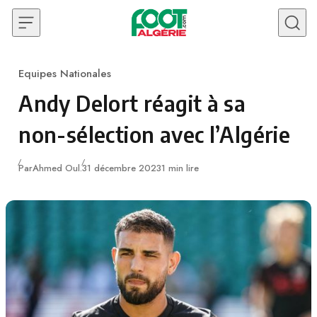
Skip to content
Equipes Nationales
Category
Andy Delort réagit à sa
non-sélection avec l’Algérie
Publié
Par
Ahmed Oul.
31 décembre 2023
1 min lire