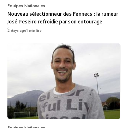
Equipes Nationales
Category
Nouveau sélectionneur des Fennecs : la rumeur
José Peseiro refroidie par son entourage
Publié
2 days ago
1 min lire
Equipes Nationales