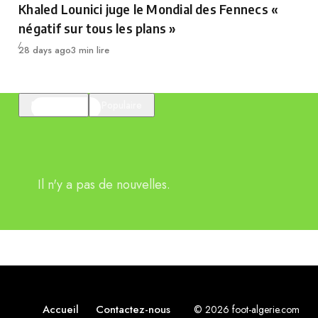
Khaled Lounici juge le Mondial des Fennecs «
négatif sur tous les plans »
Publié
28 days ago
3 min lire
En vedette
Populaire
Il n'y a pas de nouvelles.
Accueil
Contactez-nous
© 2026 foot-algerie.com