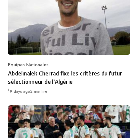
Equipes Nationales
Category
Abdelmalek Cherrad fixe les critères du futur
sélectionneur de l’Algérie
Publié
19 days ago
2 min lire