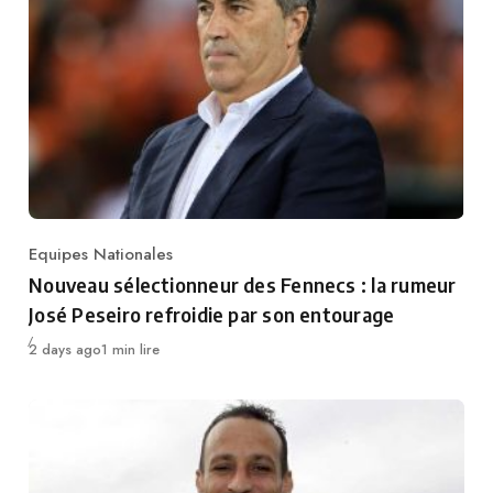
Equipes Nationales
Category
Nouveau sélectionneur des Fennecs : la rumeur
José Peseiro refroidie par son entourage
Publié
2 days ago
1 min lire