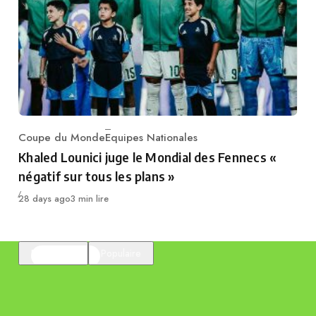
Coupe du Monde
Equipes Nationales
Category
Khaled Lounici juge le Mondial des Fennecs «
négatif sur tous les plans »
Publié
28 days ago
3 min lire
En vedette
Populaire