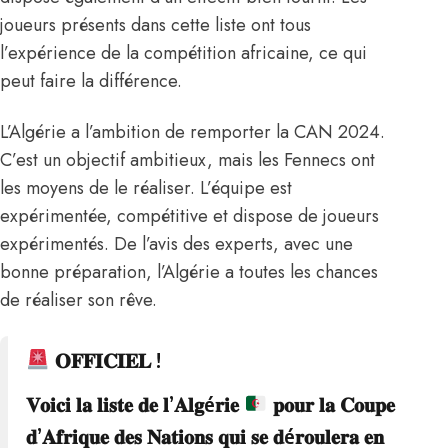
joueurs présents dans cette liste ont tous
l’expérience de la compétition africaine, ce qui
peut faire la différence.
L’Algérie a l’ambition de remporter la CAN 2024.
C’est un objectif ambitieux, mais les Fennecs ont
les moyens de le réaliser. L’équipe est
expérimentée, compétitive et dispose de joueurs
expérimentés. De l’avis des experts, avec une
bonne préparation, l’Algérie a toutes les chances
de réaliser son rêve.
𝐎𝐅𝐅𝐈𝐂𝐈𝐄𝐋 !
𝐕𝐨𝐢𝐜𝐢 𝐥𝐚 𝐥𝐢𝐬𝐭𝐞 𝐝𝐞 𝐥’𝐀𝐥𝐠é𝐫𝐢𝐞
𝐩𝐨𝐮𝐫 𝐥𝐚 𝐂𝐨𝐮𝐩𝐞
𝐝’𝐀𝐟𝐫𝐢𝐪𝐮𝐞 𝐝𝐞𝐬 𝐍𝐚𝐭𝐢𝐨𝐧𝐬 𝐪𝐮𝐢 𝐬𝐞 𝐝é𝐫𝐨𝐮𝐥𝐞𝐫𝐚 𝐞𝐧