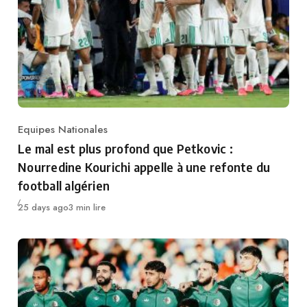
Equipes Nationales
Category
Le mal est plus profond que Petkovic :
Nourredine Kourichi appelle à une refonte du
football algérien
Publié
25 days ago
3 min lire