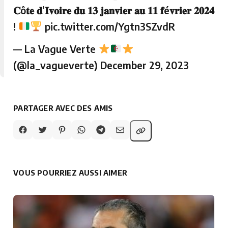
𝐂ô𝐭𝐞 𝐝’𝐈𝐯𝐨𝐢𝐫𝐞 𝐝𝐮 𝟏𝟑 𝐣𝐚𝐧𝐯𝐢𝐞𝐫 𝐚𝐮 𝟏𝟏 𝐟é𝐯𝐫𝐢𝐞𝐫 𝟐𝟎𝟐𝟒
!
pic.twitter.com/Ygtn3SZvdR
— La Vague Verte
(@la_vagueverte)
December 29, 2023
PARTAGER AVEC DES AMIS
VOUS POURRIEZ AUSSI AIMER