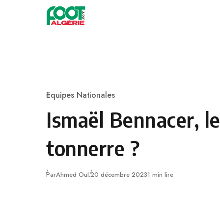
Skip to content
Football
Equipes Nationales
Category
Ismaël Bennacer, l
tonnerre ?
Publié
Par
Ahmed Oul.
20 décembre 2023
1 min lire