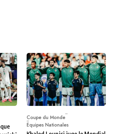
Coupe du Monde
Category
Equipes Nationales
 que
Khaled Lounici juge le Mondial