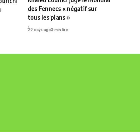
ourichi
des Fennecs « négatif sur
u
tous les plans »
Publié
29 days ago
3 min lire