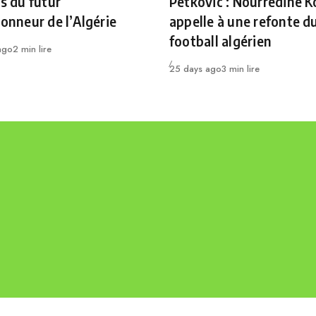
es du futur
Petkovic : Nourredine K
ionneur de l’Algérie
appelle à une refonte d
football algérien
ago
2 min lire
Publié
25 days ago
3 min lire