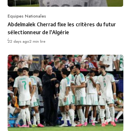
Equipes Nationales
Category
Abdelmalek Cherrad fixe les critères du futur
sélectionneur de l’Algérie
Publié
22 days ago
2 min lire