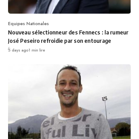
Equipes Nationales
Category
Nouveau sélectionneur des Fennecs : la rumeur
José Peseiro refroidie par son entourage
Publié
5 days ago
1 min lire