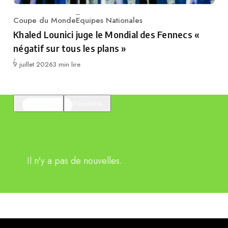
Coupe du Monde
Equipes Nationales
Category
Khaled Lounici juge le Mondial des Fennecs «
négatif sur tous les plans »
Publié
9 juillet 2026
3 min lire
En vedette
Populaire
Il n'y a pas de nouvelles.