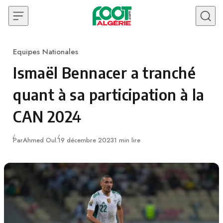
Skip to content
Equipes Nationales
Category
Ismaël Bennacer a tranché
quant à sa participation à la
CAN 2024
Publié
Par
Ahmed Oul.
19 décembre 2023
1 min lire