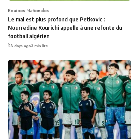
Equipes Nationales
Category
Le mal est plus profond que Petkovic :
Nourredine Kourichi appelle à une refonte du
football algérien
Publié
28 days ago
3 min lire