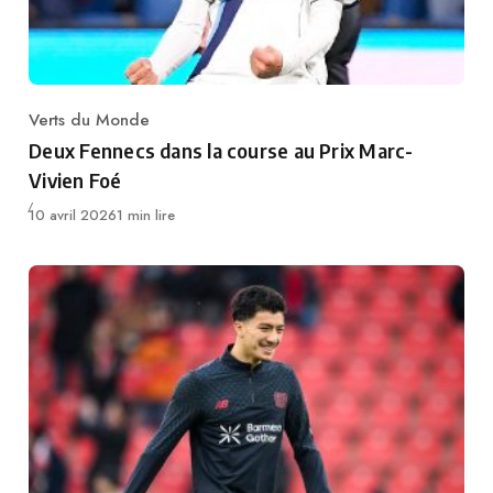
Verts du Monde
Category
Deux Fennecs dans la course au Prix Marc-
Vivien Foé
Publié
10 avril 2026
1 min lire