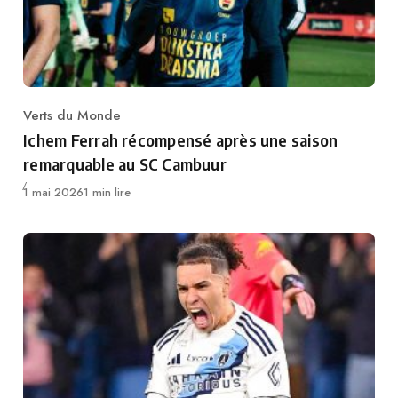
Verts du Monde
Category
Ichem Ferrah récompensé après une saison
remarquable au SC Cambuur
Publié
1 mai 2026
1 min lire