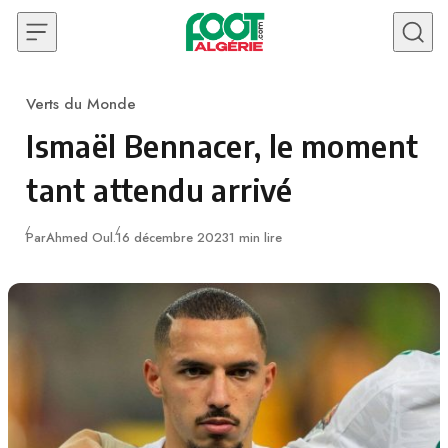
Skip to content
Verts du Monde
Category
Ismaël Bennacer, le moment
tant attendu arrivé
Publié
Par
Ahmed Oul.
16 décembre 2023
1 min lire