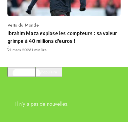
Verts du Monde
Category
Ibrahim Maza explose les compteurs : sa valeur
grimpe à 40 millions d’euros !
Publié
21 mars 2026
1 min lire
En vedette
Populaire
Il n'y a pas de nouvelles.