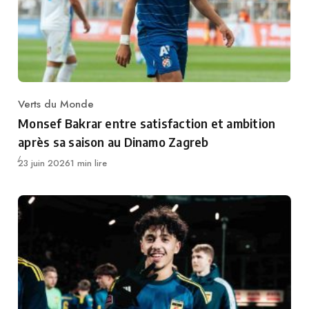
Verts du Monde
Category
Monsef Bakrar entre satisfaction et ambition
après sa saison au Dinamo Zagreb
Publié
23 juin 2026
1 min lire