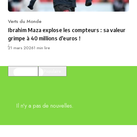
Verts du Monde
Category
Ibrahim Maza explose les compteurs : sa valeur
grimpe à 40 millions d’euros !
Publié
21 mars 2026
1 min lire
En vedette
Populaire
Il n'y a pas de nouvelles.