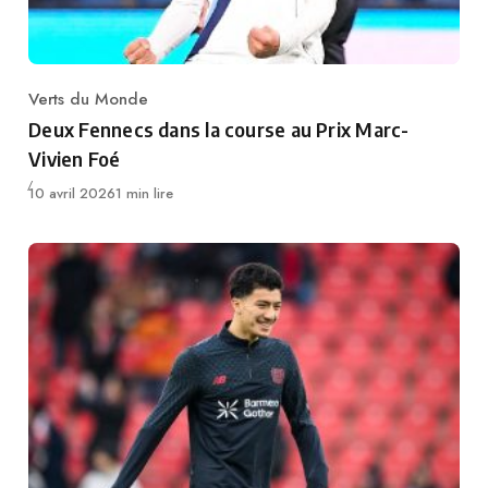
Verts du Monde
Category
Deux Fennecs dans la course au Prix Marc-
Vivien Foé
Publié
10 avril 2026
1 min lire