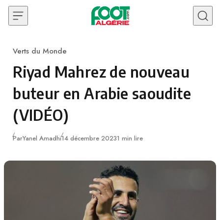
Skip to content
Verts du Monde
Category
Riyad Mahrez de nouveau
buteur en Arabie saoudite
(VIDÉO)
Publié
Par
Yanel Amadhi
14 décembre 2023
1 min lire