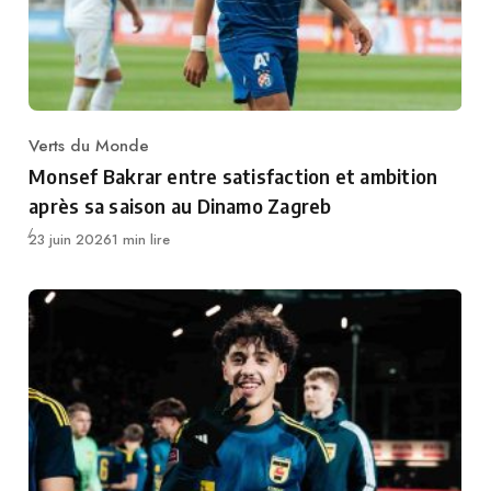
Verts du Monde
Category
Monsef Bakrar entre satisfaction et ambition
après sa saison au Dinamo Zagreb
Publié
23 juin 2026
1 min lire