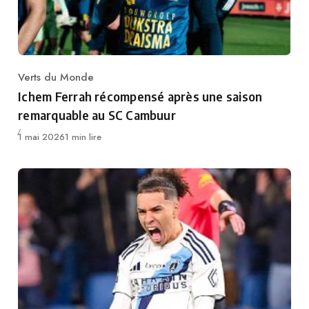
Verts du Monde
Category
Ichem Ferrah récompensé après une saison
remarquable au SC Cambuur
Publié
1 mai 2026
1 min lire