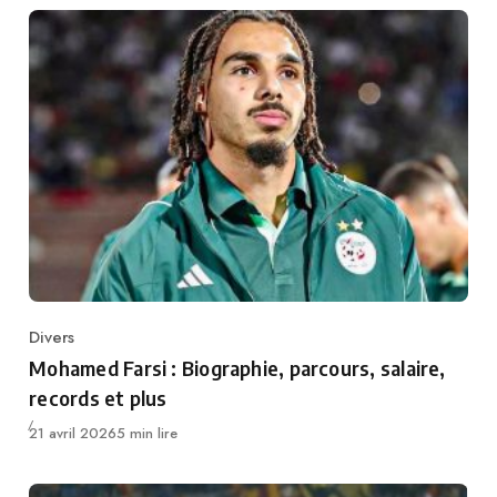
Divers
Category
Mohamed Farsi : Biographie, parcours, salaire,
records et plus
Publié
21 avril 2026
5 min lire