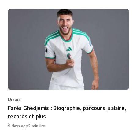
Divers
Category
Farès Ghedjemis : Biographie, parcours, salaire,
records et plus
Publié
9 days ago
2 min lire