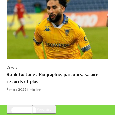
Divers
Category
Rafik Guitane : Biographie, parcours, salaire,
records et plus
Publié
7 mars 2026
4 min lire
En vedette
Populaire