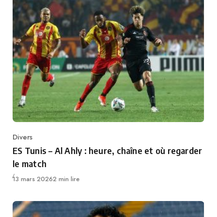
Divers
Category
ES Tunis – Al Ahly : heure, chaîne et où regarder
le match
Publié
13 mars 2026
2 min lire