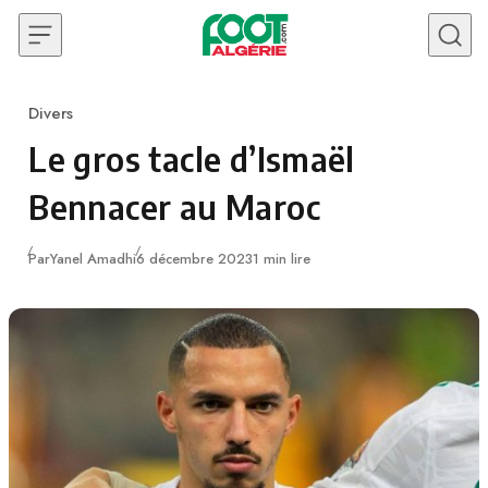
Skip to content
Divers
Category
Le gros tacle d’Ismaël
Bennacer au Maroc
Publié
Par
Yanel Amadhi
6 décembre 2023
1 min lire