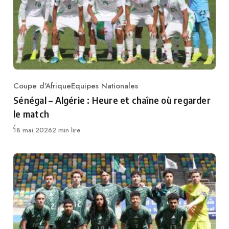
Coupe d'Afrique
Equipes Nationales
Category
Sénégal – Algérie : Heure et chaîne où regarder
le match
Publié
18 mai 2026
2 min lire