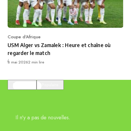
Coupe d'Afrique
Category
USM Alger vs Zamalek : Heure et chaîne où
regarder le match
Publié
8 mai 2026
2 min lire
En vedette
Populaire
Il n'y a pas de nouvelles.