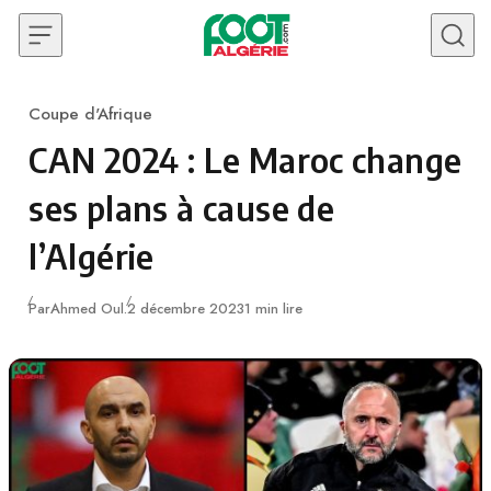
Skip to content
Coupe d'Afrique
Category
CAN 2024 : Le Maroc change
ses plans à cause de
l’Algérie
Publié
Par
Ahmed Oul.
2 décembre 2023
1 min lire