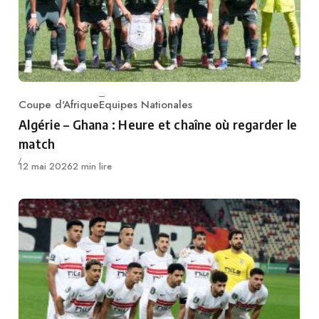
Coupe d'Afrique
Equipes Nationales
Category
Algérie – Ghana : Heure et chaîne où regarder le
match
Publié
12 mai 2026
2 min lire