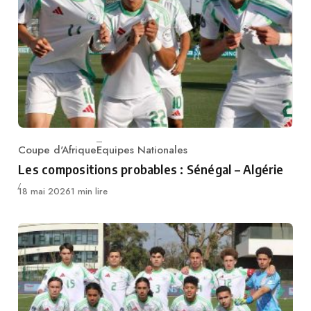
Coupe d'Afrique
Equipes Nationales
Category
Les compositions probables : Sénégal – Algérie
Publié
18 mai 2026
1 min lire