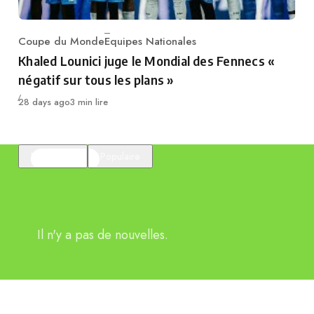
Coupe du Monde
Equipes Nationales
Category
Khaled Lounici juge le Mondial des Fennecs «
négatif sur tous les plans »
Publié
28 days ago
3 min lire
En vedette
Populaire
Il n'y a pas de nouvelles.