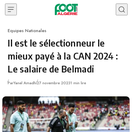
Skip to content
Equipes Nationales
Category
Il est le sélectionneur le
mieux payé à la CAN 2024 :
Le salaire de Belmadi
Publié
Par
Yanel Amadhi
27 novembre 2023
1 min lire