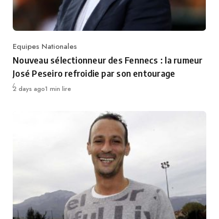
Equipes Nationales
Category
Nouveau sélectionneur des Fennecs : la rumeur
José Peseiro refroidie par son entourage
Publié
2 days ago
1 min lire