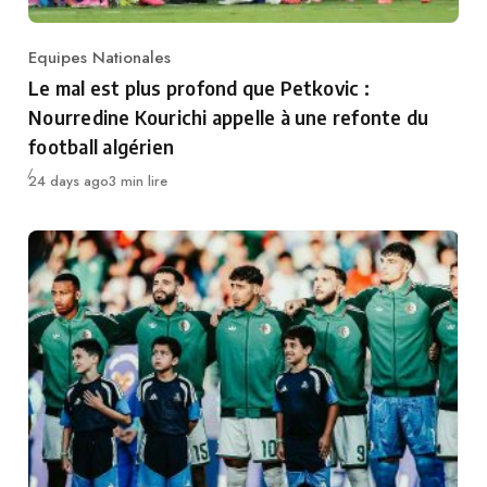
Equipes Nationales
Category
Le mal est plus profond que Petkovic :
Nourredine Kourichi appelle à une refonte du
football algérien
Publié
24 days ago
3 min lire