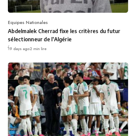
Equipes Nationales
Category
Abdelmalek Cherrad fixe les critères du futur
sélectionneur de l’Algérie
Publié
19 days ago
2 min lire