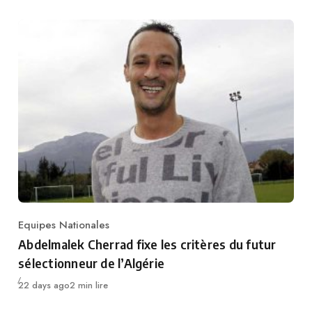
Equipes Nationales
Category
Abdelmalek Cherrad fixe les critères du futur
sélectionneur de l’Algérie
Publié
22 days ago
2 min lire