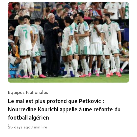
Equipes Nationales
Category
Le mal est plus profond que Petkovic :
Nourredine Kourichi appelle à une refonte du
football algérien
Publié
28 days ago
3 min lire