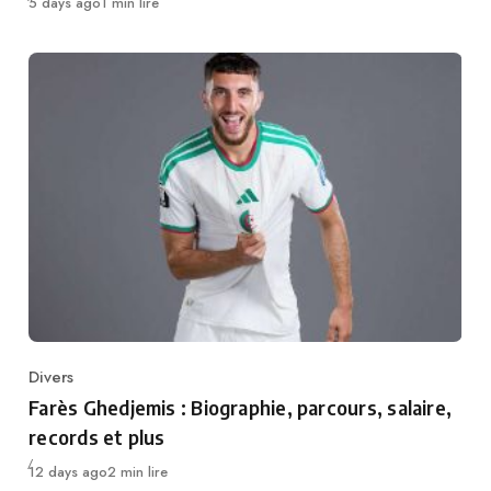
Publié
5 days ago
1 min lire
Divers
Category
Farès Ghedjemis : Biographie, parcours, salaire,
records et plus
Publié
12 days ago
2 min lire