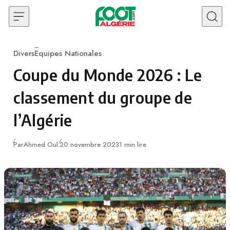
Skip to content
Divers
Equipes Nationales
Category
Coupe du Monde 2026 : Le
classement du groupe de
l’Algérie
Publié
Par
Ahmed Oul.
20 novembre 2023
1 min lire