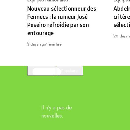
Category
Catego
Nouveau sélectionneur des
Abdelm
Fennecs : la rumeur José
critèr
Peseiro refroidie par son
sélect
entourage
Publié
20 days 
Publié
3 days ago
1 min lire
En vedette
Populaire
Il n'y a pas de
nouvelles.