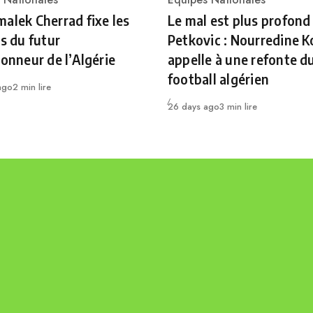
ry
Category
alek Cherrad fixe les
Le mal est plus profond
es du futur
Petkovic : Nourredine K
ionneur de l’Algérie
appelle à une refonte d
football algérien
ago
2 min lire
Publié
26 days ago
3 min lire