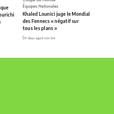
Category
Equipes Nationales
 que
Khaled Lounici juge le Mondial
ourichi
des Fennecs « négatif sur
u
tous les plans »
Publié
29 days ago
3 min lire