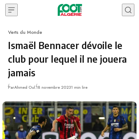
Skip to content
Verts du Monde
Category
Ismaël Bennacer dévoile le
club pour lequel il ne jouera
jamais
Publié
Par
Ahmed Oul.
18 novembre 2023
1 min lire