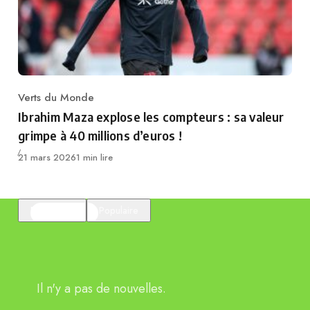
Verts du Monde
Category
Ibrahim Maza explose les compteurs : sa valeur
grimpe à 40 millions d’euros !
Publié
21 mars 2026
1 min lire
En vedette
Populaire
Il n'y a pas de nouvelles.