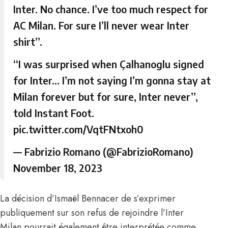
Inter. No chance. I’ve too much respect for
AC Milan. For sure I’ll never wear Inter
shirt”.
“I was surprised when Çalhanoglu signed
for Inter… I’m not saying I’m gonna stay at
Milan forever but for sure, Inter never”,
told Instant Foot.
pic.twitter.com/VqtFNtxoh0
— Fabrizio Romano (@FabrizioRomano)
November 18, 2023
La décision d’Ismaël Bennacer
de s’exprimer
publiquement sur son refus de rejoindre l’Inter
Milan pourrait également être interprétée comme